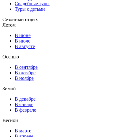
Свадебные туры
Туры с детьми
Сезонный отдых
Летом
В июне
В июле
В августе
Осенью
В сентябре
В октябре
В ноябре
Зимой
В декабре
В январе
В феврале
Весной
В марте
В апреле