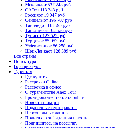
Мексика
от 537 248 руб
ОАЭ
от 113 243 руб
Россия
от 19 947 руб
Сейшелы
от 196 707 руб
Таиланд
от 118 595 руб
Танзания
от 192 526 руб
Тунис
от 123 522 руб
Турция
от 85 053 руб
Узбекистан
от 86 258 руб
Шри-Ланка
от 128 389 руб
Все страны
Поиск тура
Горящие туры
Туристам
Где купить
Рассрочка Online
Рассрочка в офисе
О турагентстве Anex Tour
Бронирование и оплата online
Новости и акции
Подарочные сертификаты
Персональные данные
Политика конфиденциальности
Подпишитесь на рассылку