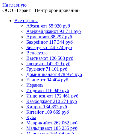
На главную
ООО «
Гарант
- Центр бронирования»
Все страны
Абхазия
от 55 920 руб
Азербайджан
от 93 711 руб
Армения
от 88 297 руб
Бахрейн
от 117 344 руб
Беларусь
от 44 774 руб
Венесуэла
Вьетнам
от 126 508 руб
Греция
от 142 329 руб
Грузия
от 71 101 руб
Доминикана
от 478 954 руб
Египет
от 94 404 руб
Израиль
Индия
от 116 949 руб
Индонезия
от 172 461 руб
Камбоджа
от 210 271 руб
Кипр
от 134 895 руб
Китай
от 109 669 руб
Куба
Маврикий
от 262 062 руб
Мальдивы
от 185 235 руб
Марокко
от 163 850 руб