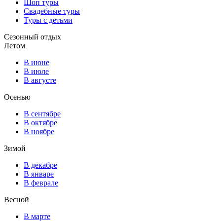
Шоп туры
Свадебные туры
Туры с детьми
Сезонный отдых
Летом
В июне
В июле
В августе
Осенью
В сентябре
В октябре
В ноябре
Зимой
В декабре
В январе
В феврале
Весной
В марте