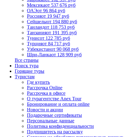
Мексика
от 537 676 руб
ОАЭ
от 96 864 руб
Россия
от 19 947 руб
Сейшелы
от 194 880 руб
Таиланд
от 118 753 руб
Танзания
от 191 395 руб
Тунис
от 122 785 руб
Турция
от 84 717 руб
Узбекистан
от 90 068 руб
Шри-Ланка
от 128 909 руб
Все страны
Поиск тура
Горящие туры
Туристам
Где купить
Рассрочка Online
Рассрочка в офисе
О турагентстве Anex Tour
Бронирование и оплата online
Новости и акции
Подарочные сертификаты
Персональные данные
Политика конфиденциальности
Подпишитесь на рассылку