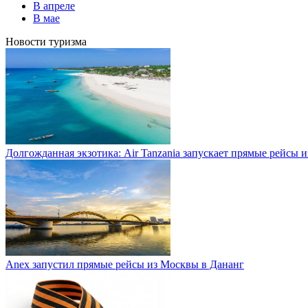
В апреле
В мае
Новости туризма
Долгожданная экзотика: Air Tanzania запускает прямые рейсы 
Anex запустил прямые рейсы из Москвы в Дананг