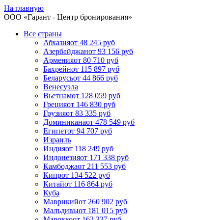
На главную
ООО «
Гарант
- Центр бронирования»
Все страны
Абхазия
от 48 245 руб
Азербайджан
от 93 156 руб
Армения
от 80 710 руб
Бахрейн
от 115 897 руб
Беларусь
от 44 866 руб
Венесуэла
Вьетнам
от 128 059 руб
Греция
от 146 830 руб
Грузия
от 83 335 руб
Доминикана
от 478 549 руб
Египет
от 94 707 руб
Израиль
Индия
от 118 249 руб
Индонезия
от 171 338 руб
Камбоджа
от 211 553 руб
Кипр
от 134 522 руб
Китай
от 116 864 руб
Куба
Маврикий
от 260 902 руб
Мальдивы
от 181 015 руб
Марокко
от 162 337 руб