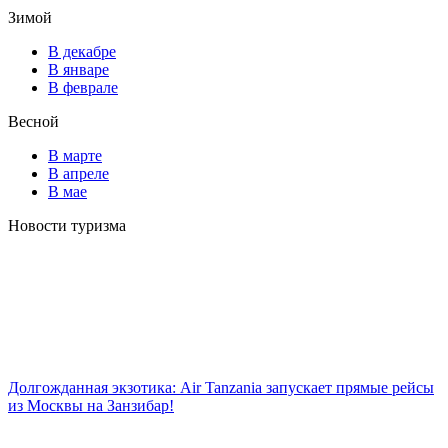
Зимой
В декабре
В январе
В феврале
Весной
В марте
В апреле
В мае
Новости туризма
Долгожданная экзотика: Air Tanzania запускает прямые рейсы
из Москвы на Занзибар!