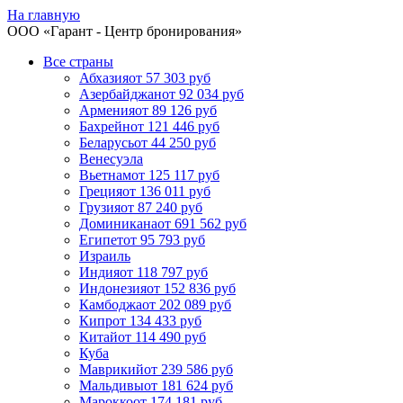
На главную
ООО «
Гарант
- Центр бронирования»
Все страны
Абхазия
от 57 303 руб
Азербайджан
от 92 034 руб
Армения
от 89 126 руб
Бахрейн
от 121 446 руб
Беларусь
от 44 250 руб
Венесуэла
Вьетнам
от 125 117 руб
Греция
от 136 011 руб
Грузия
от 87 240 руб
Доминикана
от 691 562 руб
Египет
от 95 793 руб
Израиль
Индия
от 118 797 руб
Индонезия
от 152 836 руб
Камбоджа
от 202 089 руб
Кипр
от 134 433 руб
Китай
от 114 490 руб
Куба
Маврикий
от 239 586 руб
Мальдивы
от 181 624 руб
Марокко
от 174 181 руб