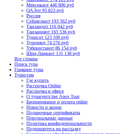
Мексика
от 446 806 руб
ОАЭ
от 95 823 руб
Россия
Сейшелы
от 193 562 руб
Таиланд
от 116 042 руб
Танзания
от 165 536 руб
Тунис
от 123 100 руб
Турция
от 74 276 руб
Узбекистан
от 86 154 руб
Шри-Ланка
от 131 138 руб
Все страны
Поиск тура
Горящие туры
Туристам
Где купить
Рассрочка Online
Рассрочка в офисе
О турагентстве Anex Tour
Бронирование и оплата online
Новости и акции
Подарочные сертификаты
Персональные данные
Политика конфиденциальности
Подпишитесь на рассылку