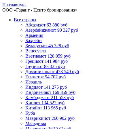
На главную
ООО «
Гарант
- Центр бронирования»
Все страны
Абхазия
от 63 880 руб
Азербайджан
от 90 327 руб
Армения
Бахрейн
Беларусь
от 45 328 руб
Венесуэла
Вьетнам
от 128 059 руб
Греция
от 141 984 руб
Грузия
от 83 335 руб
Доминикана
от 478 549 руб
Египет
от 94 707 руб
Израиль
Индия
от 141 275 руб
Индонезия
от 169 859 руб
Камбоджа
от 211 553 руб
Кипр
от 134 522 руб
Китай
от 113 965 руб
Куба
Маврикий
от 260 902 руб
Мальдивы
Марокко
от 162 337 руб