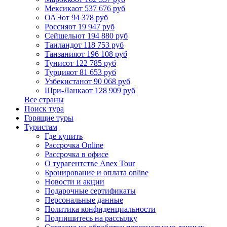
Мексика
от 537 676 руб
ОАЭ
от 94 378 руб
Россия
от 19 947 руб
Сейшелы
от 194 880 руб
Таиланд
от 118 753 руб
Танзания
от 196 108 руб
Тунис
от 122 785 руб
Турция
от 81 653 руб
Узбекистан
от 90 068 руб
Шри-Ланка
от 128 909 руб
Все страны
Поиск тура
Горящие туры
Туристам
Где купить
Рассрочка Online
Рассрочка в офисе
О турагентстве Anex Tour
Бронирование и оплата online
Новости и акции
Подарочные сертификаты
Персональные данные
Политика конфиденциальности
Подпишитесь на рассылку