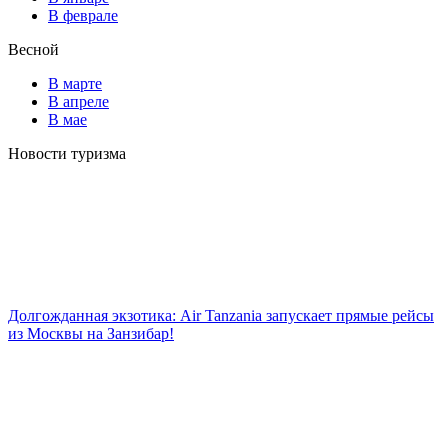
В феврале
Весной
В марте
В апреле
В мае
Новости туризма
Долгожданная экзотика: Air Tanzania запускает прямые рейсы
из Москвы на Занзибар!