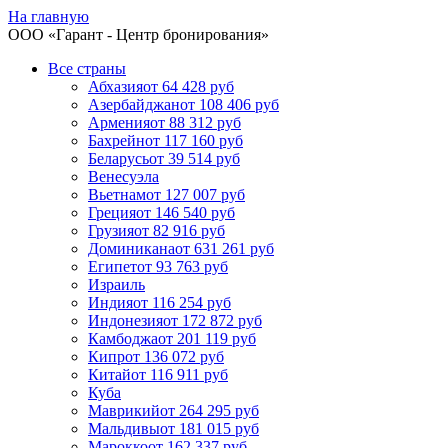
На главную
ООО «
Гарант
- Центр бронирования»
Все страны
Абхазия
от 64 428 руб
Азербайджан
от 108 406 руб
Армения
от 88 312 руб
Бахрейн
от 117 160 руб
Беларусь
от 39 514 руб
Венесуэла
Вьетнам
от 127 007 руб
Греция
от 146 540 руб
Грузия
от 82 916 руб
Доминикана
от 631 261 руб
Египет
от 93 763 руб
Израиль
Индия
от 116 254 руб
Индонезия
от 172 872 руб
Камбоджа
от 201 119 руб
Кипр
от 136 072 руб
Китай
от 116 911 руб
Куба
Маврикий
от 264 295 руб
Мальдивы
от 181 015 руб
Марокко
от 162 337 руб