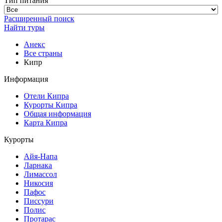
Тип питания
Расширенный поиск
Найти туры
Анекс
Все страны
Кипр
Информация
Отели Кипра
Курорты Кипра
Общая информация
Карта Кипра
Курорты
Айя-Напа
Ларнака
Лимассол
Никосия
Пафос
Писсури
Полис
Протарас