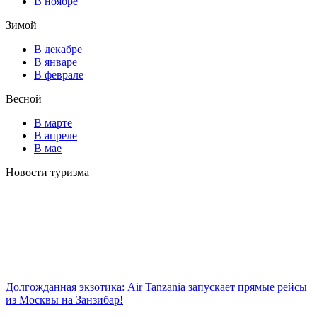
В ноябре
Зимой
В декабре
В январе
В феврале
Весной
В марте
В апреле
В мае
Новости туризма
Долгожданная экзотика: Air Tanzania запускает прямые рейсы
из Москвы на Занзибар!