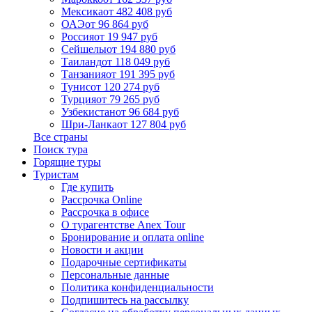
Мексика
от 482 408 руб
ОАЭ
от 96 864 руб
Россия
от 19 947 руб
Сейшелы
от 194 880 руб
Таиланд
от 118 049 руб
Танзания
от 191 395 руб
Тунис
от 120 274 руб
Турция
от 79 265 руб
Узбекистан
от 96 684 руб
Шри-Ланка
от 127 804 руб
Все страны
Поиск тура
Горящие туры
Туристам
Где купить
Рассрочка Online
Рассрочка в офисе
О турагентстве Anex Tour
Бронирование и оплата online
Новости и акции
Подарочные сертификаты
Персональные данные
Политика конфиденциальности
Подпишитесь на рассылку