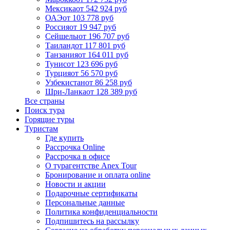
Мексика
от 542 924 руб
ОАЭ
от 103 778 руб
Россия
от 19 947 руб
Сейшелы
от 196 707 руб
Таиланд
от 117 801 руб
Танзания
от 164 011 руб
Тунис
от 123 696 руб
Турция
от 56 570 руб
Узбекистан
от 86 258 руб
Шри-Ланка
от 128 389 руб
Все страны
Поиск тура
Горящие туры
Туристам
Где купить
Рассрочка Online
Рассрочка в офисе
О турагентстве Anex Tour
Бронирование и оплата online
Новости и акции
Подарочные сертификаты
Персональные данные
Политика конфиденциальности
Подпишитесь на рассылку