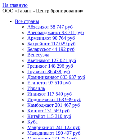
На главную
ООО «
Гарант
- Центр бронирования»
Все страны
Абхазия
от 58 747 руб
Азербайджан
от 93 711 руб
Армения
от 90 764 руб
Бахрейн
от 117 029 руб
Беларусь
от 44 192 руб
Венесуэла
Вьетнам
от 127 021 руб
Греция
от 148 296 руб
Грузия
от 86 438 руб
Доминикана
от 833 937 руб
Египет
от 97 510 руб
Израиль
Индия
от 117 540 руб
Индонезия
от 168 939 руб
Камбоджа
от 201 467 руб
Кипр
от 131 569 руб
Китай
от 115 310 руб
Куба
Маврикий
от 241 122 руб
Мальдивы
от 190 497 руб
Марокко
от 172 752 руб