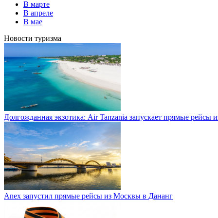
В марте
В апреле
В мае
Новости туризма
Долгожданная экзотика: Air Tanzania запускает прямые рейсы 
Anex запустил прямые рейсы из Москвы в Дананг