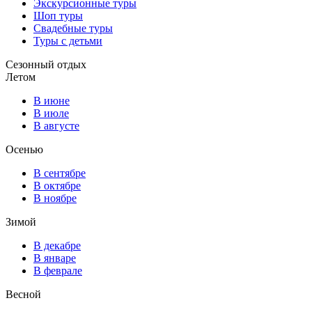
Экскурсионные туры
Шоп туры
Свадебные туры
Туры с детьми
Сезонный отдых
Летом
В июне
В июле
В августе
Осенью
В сентябре
В октябре
В ноябре
Зимой
В декабре
В январе
В феврале
Весной