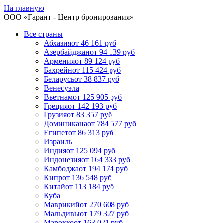
На главную
ООО «
Гарант
- Центр бронирования»
Все страны
Абхазия
от 46 161 руб
Азербайджан
от 94 139 руб
Армения
от 89 124 руб
Бахрейн
от 115 424 руб
Беларусь
от 38 837 руб
Венесуэла
Вьетнам
от 125 905 руб
Греция
от 142 193 руб
Грузия
от 83 357 руб
Доминикана
от 784 577 руб
Египет
от 86 313 руб
Израиль
Индия
от 125 094 руб
Индонезия
от 164 333 руб
Камбоджа
от 194 174 руб
Кипр
от 136 548 руб
Китай
от 113 184 руб
Куба
Маврикий
от 270 608 руб
Мальдивы
от 179 327 руб
Марокко
от 163 021 руб