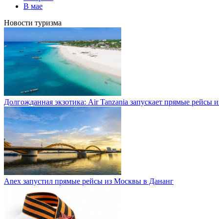
В мае
Новости туризма
Долгожданная экзотика: Air Tanzania запускает прямые рейсы 
Anex запустил прямые рейсы из Москвы в Дананг