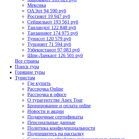
Мексика
ОАЭ
от 94 590 руб
Россия
от 19 947 руб
Сейшелы
от 193 561 руб
Таиланд
от 122 848 руб
Танзания
от 174 975 руб
Тунис
от 120 579 руб
Турция
от 71 594 руб
Узбекистан
от 97 083 руб
Шри-Ланка
от 126 501 руб
Все страны
Поиск тура
Горящие туры
Туристам
Где купить
Рассрочка Online
Рассрочка в офисе
О турагентстве Anex Tour
Бронирование и оплата online
Новости и акции
Подарочные сертификаты
Персональные данные
Политика конфиденциальности
Подпишитесь на рассылку