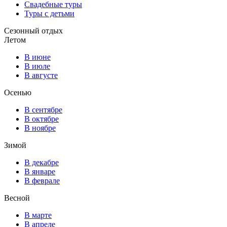
Свадебные туры
Туры с детьми
Сезонный отдых
Летом
В июне
В июле
В августе
Осенью
В сентябре
В октябре
В ноябре
Зимой
В декабре
В январе
В феврале
Весной
В марте
В апреле