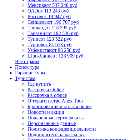
Мексика
от 537 248 руб
ОАЭ
от 113 243 руб
Россия
от 19 947 руб
Сейшелы
от 196 707 руб
Таиланд
от 118 595 руб
Танзания
от 192 526 руб
Тунис
от 123 522 руб
Турция
от 81 653 руб
Узбекистан
от 86 258 руб
Шри-Ланка
от 128 909 руб
Все страны
Поиск тура
Горящие туры
Туристам
Где купить
Рассрочка Online
Рассрочка в офисе
О турагентстве Anex Tour
Бронирование и оплата online
Новости и акции
Подарочные сертификаты
Персональные данные
Политика конфиденциальности
Подпишитесь на рассылку