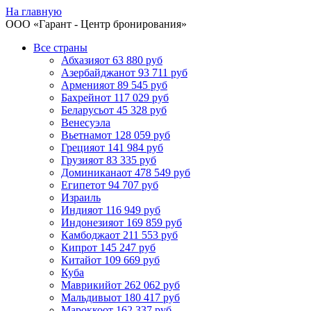
На главную
ООО «
Гарант
- Центр бронирования»
Все страны
Абхазия
от 63 880 руб
Азербайджан
от 93 711 руб
Армения
от 89 545 руб
Бахрейн
от 117 029 руб
Беларусь
от 45 328 руб
Венесуэла
Вьетнам
от 128 059 руб
Греция
от 141 984 руб
Грузия
от 83 335 руб
Доминикана
от 478 549 руб
Египет
от 94 707 руб
Израиль
Индия
от 116 949 руб
Индонезия
от 169 859 руб
Камбоджа
от 211 553 руб
Кипр
от 145 247 руб
Китай
от 109 669 руб
Куба
Маврикий
от 262 062 руб
Мальдивы
от 180 417 руб
Марокко
от 162 337 руб