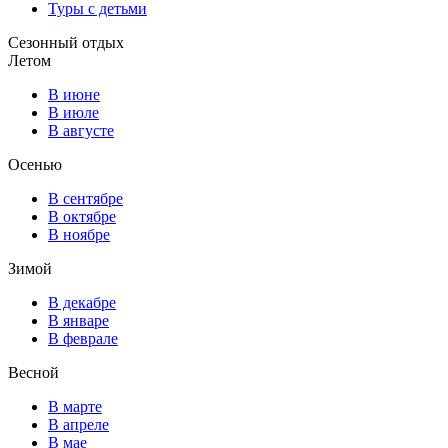
Туры с детьми
Сезонный отдых
Летом
В июне
В июле
В августе
Осенью
В сентябре
В октябре
В ноябре
Зимой
В декабре
В январе
В феврале
Весной
В марте
В апреле
В мае