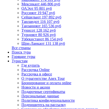
Мексика
от 446 806 руб
ОАЭ
от 95 801 руб
Россия
от 19 947 руб
Сейшелы
от 197 892 руб
Таиланд
от 116 107 руб
Танзания
от 165 536 руб
Тунис
от 128 162 руб
Турция
от 80 926 руб
Узбекистан
от 86 154 руб
Шри-Ланка
от 131 138 руб
Все страны
Поиск тура
Горящие туры
Туристам
Где купить
Рассрочка Online
Рассрочка в офисе
О турагентстве Anex Tour
Бронирование и оплата online
Новости и акции
Подарочные сертификаты
Персональные данные
Политика конфиденциальности
Подпишитесь на рассылку