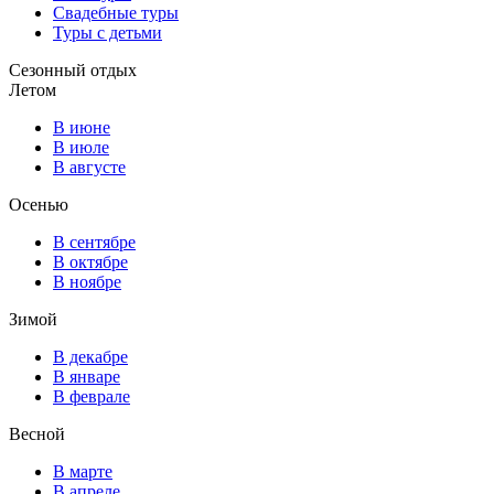
Свадебные туры
Туры с детьми
Сезонный отдых
Летом
В июне
В июле
В августе
Осенью
В сентябре
В октябре
В ноябре
Зимой
В декабре
В январе
В феврале
Весной
В марте
В апреле