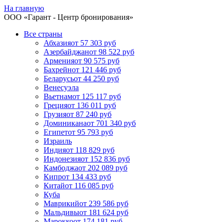
На главную
ООО «
Гарант
- Центр бронирования»
Все страны
Абхазия
от 57 303 руб
Азербайджан
от 98 522 руб
Армения
от 90 575 руб
Бахрейн
от 121 446 руб
Беларусь
от 44 250 руб
Венесуэла
Вьетнам
от 125 117 руб
Греция
от 136 011 руб
Грузия
от 87 240 руб
Доминикана
от 701 340 руб
Египет
от 95 793 руб
Израиль
Индия
от 118 829 руб
Индонезия
от 152 836 руб
Камбоджа
от 202 089 руб
Кипр
от 134 433 руб
Китай
от 116 085 руб
Куба
Маврикий
от 239 586 руб
Мальдивы
от 181 624 руб
Марокко
от 174 181 руб