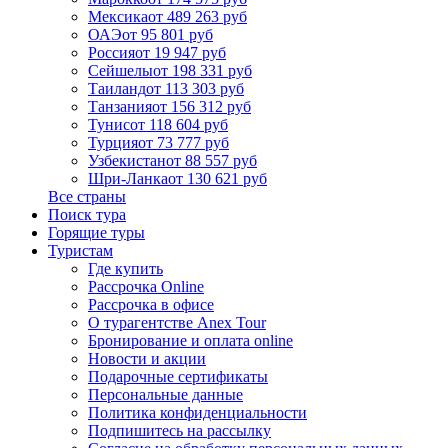
Мексика
от 489 263 руб
ОАЭ
от 95 801 руб
Россия
от 19 947 руб
Сейшелы
от 198 331 руб
Таиланд
от 113 303 руб
Танзания
от 156 312 руб
Тунис
от 118 604 руб
Турция
от 73 777 руб
Узбекистан
от 88 557 руб
Шри-Ланка
от 130 621 руб
Все страны
Поиск тура
Горящие туры
Туристам
Где купить
Рассрочка Online
Рассрочка в офисе
О турагентстве Anex Tour
Бронирование и оплата online
Новости и акции
Подарочные сертификаты
Персональные данные
Политика конфиденциальности
Подпишитесь на рассылку