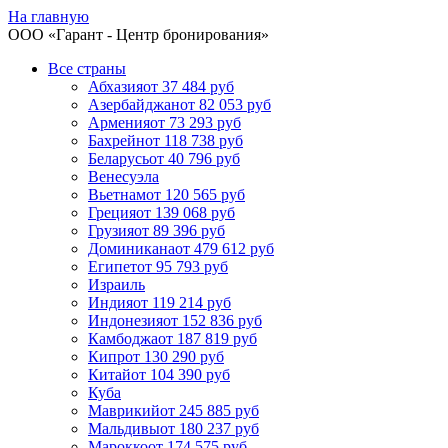
На главную
ООО «
Гарант
- Центр бронирования»
Все страны
Абхазия
от 37 484 руб
Азербайджан
от 82 053 руб
Армения
от 73 293 руб
Бахрейн
от 118 738 руб
Беларусь
от 40 796 руб
Венесуэла
Вьетнам
от 120 565 руб
Греция
от 139 068 руб
Грузия
от 89 396 руб
Доминикана
от 479 612 руб
Египет
от 95 793 руб
Израиль
Индия
от 119 214 руб
Индонезия
от 152 836 руб
Камбоджа
от 187 819 руб
Кипр
от 130 290 руб
Китай
от 104 390 руб
Куба
Маврикий
от 245 885 руб
Мальдивы
от 180 237 руб
Марокко
от 174 575 руб