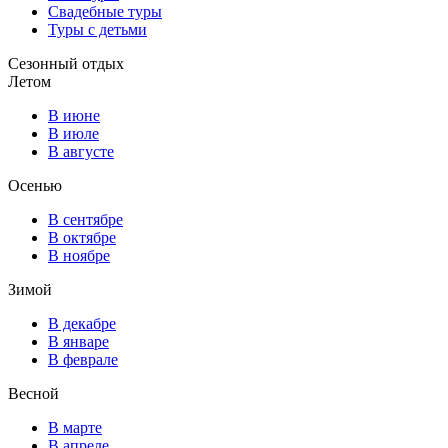
Свадебные туры
Туры с детьми
Сезонный отдых
Летом
В июне
В июле
В августе
Осенью
В сентябре
В октябре
В ноябре
Зимой
В декабре
В январе
В феврале
Весной
В марте
В апреле