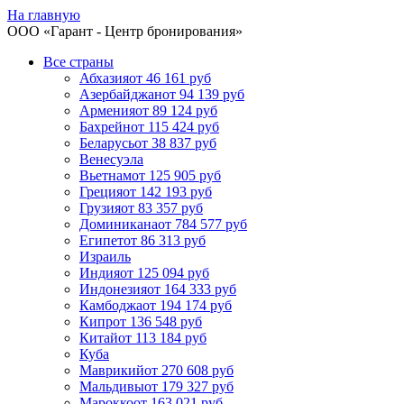
На главную
ООО «
Гарант
- Центр бронирования»
Все страны
Абхазия
от 46 161 руб
Азербайджан
от 94 139 руб
Армения
от 89 124 руб
Бахрейн
от 115 424 руб
Беларусь
от 38 837 руб
Венесуэла
Вьетнам
от 125 905 руб
Греция
от 142 193 руб
Грузия
от 83 357 руб
Доминикана
от 784 577 руб
Египет
от 86 313 руб
Израиль
Индия
от 125 094 руб
Индонезия
от 164 333 руб
Камбоджа
от 194 174 руб
Кипр
от 136 548 руб
Китай
от 113 184 руб
Куба
Маврикий
от 270 608 руб
Мальдивы
от 179 327 руб
Марокко
от 163 021 руб