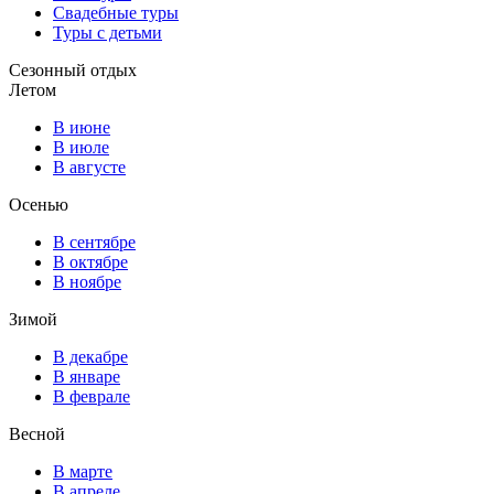
Свадебные туры
Туры с детьми
Сезонный отдых
Летом
В июне
В июле
В августе
Осенью
В сентябре
В октябре
В ноябре
Зимой
В декабре
В январе
В феврале
Весной
В марте
В апреле