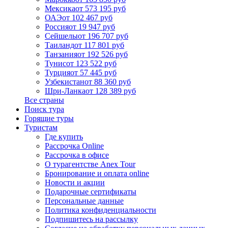
Мексика
от 573 195 руб
ОАЭ
от 102 467 руб
Россия
от 19 947 руб
Сейшелы
от 196 707 руб
Таиланд
от 117 801 руб
Танзания
от 192 526 руб
Тунис
от 123 522 руб
Турция
от 57 445 руб
Узбекистан
от 88 360 руб
Шри-Ланка
от 128 389 руб
Все страны
Поиск тура
Горящие туры
Туристам
Где купить
Рассрочка Online
Рассрочка в офисе
О турагентстве Anex Tour
Бронирование и оплата online
Новости и акции
Подарочные сертификаты
Персональные данные
Политика конфиденциальности
Подпишитесь на рассылку