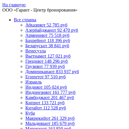
На главную
ООО «
Гарант
- Центр бронирования»
Все страны
Абхазия
от 52 785 руб
Азербайджан
от 92 470 руб
Армения
от 75 518 руб
Бахрейн
от 118 396 руб
Беларусь
от 38 841 руб
Венесуэла
Вьетнам
от 127 021 руб
Греция
от 148 296 руб
Грузия
от 77 939 руб
Доминикана
от 833 937 руб
Египет
от 97 510 руб
Израиль
Индия
от 105 024 руб
Индонезия
от 161 777 руб
Камбоджа
от 201 467 руб
Кипр
от 133 721 руб
Китай
от 112 528 руб
Куба
Маврикий
от 261 329 руб
Мальдивы
от 185 679 руб
Марокко
от 163 850 руб