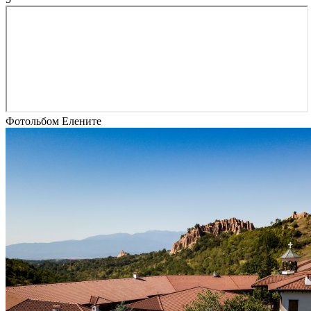
Фотольбом Елените