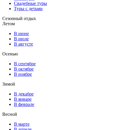
Свадебные туры
Туры с детьми
Сезонный отдых
Летом
В июне
В июле
В августе
Осенью
В сентябре
В октябре
В ноябре
Зимой
В декабре
В январе
В феврале
Весной
В марте
В апреле