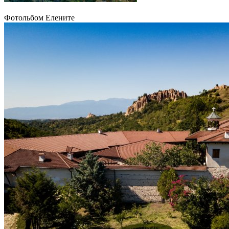
Фотольбом Елените