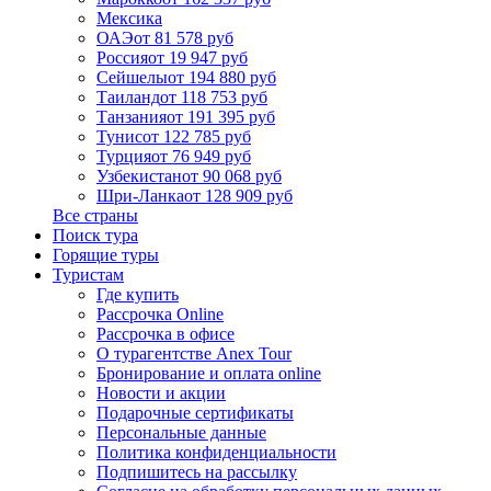
Мексика
ОАЭ
от 81 578 руб
Россия
от 19 947 руб
Сейшелы
от 194 880 руб
Таиланд
от 118 753 руб
Танзания
от 191 395 руб
Тунис
от 122 785 руб
Турция
от 76 949 руб
Узбекистан
от 90 068 руб
Шри-Ланка
от 128 909 руб
Все страны
Поиск тура
Горящие туры
Туристам
Где купить
Рассрочка Online
Рассрочка в офисе
О турагентстве Anex Tour
Бронирование и оплата online
Новости и акции
Подарочные сертификаты
Персональные данные
Политика конфиденциальности
Подпишитесь на рассылку