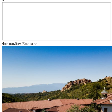
Фотольбом Елените