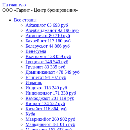
На главную
ООО «
Гарант
- Центр бронирования»
Все страны
Абхазия
от 63 693 руб
Азербайджан
от 92 196 руб
Армения
от 80 710 руб
Бахрейн
от 117 160 руб
Беларусь
от 44 866 руб
Венесуэла
Вьетнам
от 128 059 руб
Греция
от 146 540 руб
Грузия
от 83 335 руб
Доминикана
от 478 549 руб
Египет
от 94 707 руб
Израиль
Индия
от 118 249 руб
Индонезия
от 171 338 руб
Камбоджа
от 201 119 руб
Кипр
от 134 522 руб
Китай
от 116 864 руб
Куба
Маврикий
от 260 902 руб
Мальдивы
от 181 015 руб
Марокко
от 162 337 руб