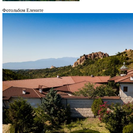
Фотольбом Елените