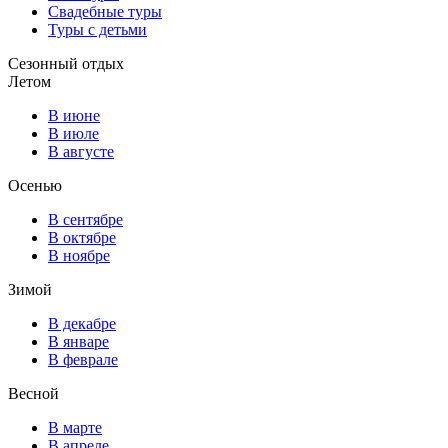
Свадебные туры
Туры с детьми
Сезонный отдых
Летом
В июне
В июле
В августе
Осенью
В сентябре
В октябре
В ноябре
Зимой
В декабре
В январе
В феврале
Весной
В марте
В апреле