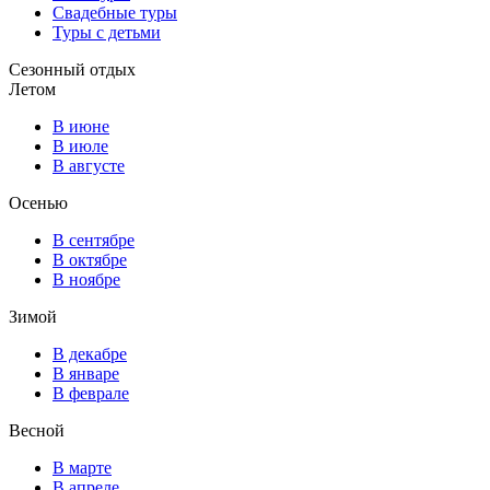
Свадебные туры
Туры с детьми
Сезонный отдых
Летом
В июне
В июле
В августе
Осенью
В сентябре
В октябре
В ноябре
Зимой
В декабре
В январе
В феврале
Весной
В марте
В апреле