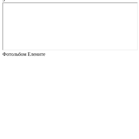
Фотольбом Елените