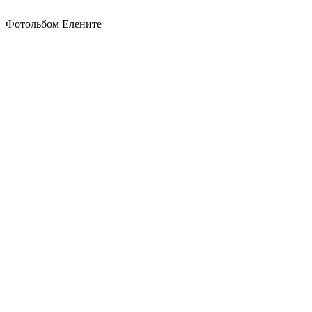
Фотольбом Елените