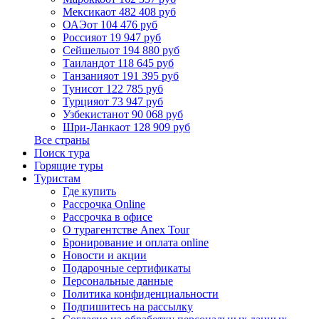
Мексика
от 482 408 руб
ОАЭ
от 104 476 руб
Россия
от 19 947 руб
Сейшелы
от 194 880 руб
Таиланд
от 118 645 руб
Танзания
от 191 395 руб
Тунис
от 122 785 руб
Турция
от 73 947 руб
Узбекистан
от 90 068 руб
Шри-Ланка
от 128 909 руб
Все страны
Поиск тура
Горящие туры
Туристам
Где купить
Рассрочка Online
Рассрочка в офисе
О турагентстве Anex Tour
Бронирование и оплата online
Новости и акции
Подарочные сертификаты
Персональные данные
Политика конфиденциальности
Подпишитесь на рассылку