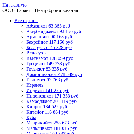
На главную
ООО «
Гарант
- Центр бронирования»
Все страны
Абхазия
от 63 363 руб
Азербайджан
от 93 156 руб
Армения
от 90 168 руб
Бахрейн
от 117 160 руб
Беларусь
от 45 328 руб
Венесуэла
Вьетнам
от 128 059 руб
Греция
от 149 738 руб
Грузия
от 83 335 руб
Доминикана
от 478 549 руб
Египет
от 93 763 руб
Израиль
Индия
от 141 275 руб
Индонезия
от 171 338 руб
Камбоджа
от 201 119 руб
Кипр
от 134 522 руб
Китай
от 116 864 руб
Куба
Маврикий
от 258 673 руб
Мальдивы
от 181 015 руб
Марокко
от 162 337 руб