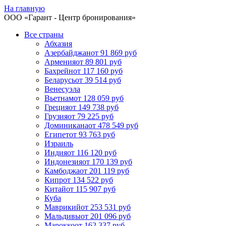
На главную
ООО «
Гарант
- Центр бронирования»
Все страны
Абхазия
Азербайджан
от 91 869 руб
Армения
от 89 801 руб
Бахрейн
от 117 160 руб
Беларусь
от 39 514 руб
Венесуэла
Вьетнам
от 128 059 руб
Греция
от 149 738 руб
Грузия
от 79 225 руб
Доминикана
от 478 549 руб
Египет
от 93 763 руб
Израиль
Индия
от 116 120 руб
Индонезия
от 170 139 руб
Камбоджа
от 201 119 руб
Кипр
от 134 522 руб
Китай
от 115 907 руб
Куба
Маврикий
от 253 531 руб
Мальдивы
от 201 096 руб
Марокко
от 162 337 руб