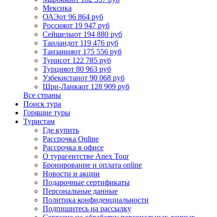
Мексика
ОАЭ
от 96 864 руб
Россия
от 19 947 руб
Сейшелы
от 194 880 руб
Таиланд
от 119 476 руб
Танзания
от 175 556 руб
Тунис
от 122 785 руб
Турция
от 80 963 руб
Узбекистан
от 90 068 руб
Шри-Ланка
от 128 909 руб
Все страны
Поиск тура
Горящие туры
Туристам
Где купить
Рассрочка Online
Рассрочка в офисе
О турагентстве Anex Tour
Бронирование и оплата online
Новости и акции
Подарочные сертификаты
Персональные данные
Политика конфиденциальности
Подпишитесь на рассылку