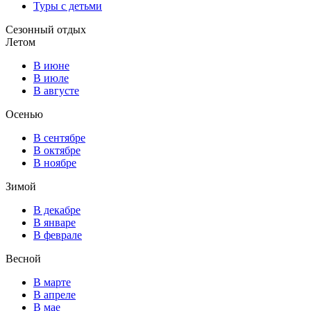
Туры с детьми
Сезонный отдых
Летом
В июне
В июле
В августе
Осенью
В сентябре
В октябре
В ноябре
Зимой
В декабре
В январе
В феврале
Весной
В марте
В апреле
В мае