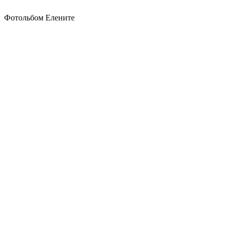
Фотольбом Елените