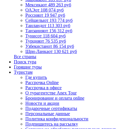
Мексика
от 489 263 руб
ОАЭ
от 108 074 руб
Россия
от 19 947 руб
Сейшелы
от 193 774 руб
Таиланд
от 113 303 руб
Танзания
от 156 312 руб
Тунис
от 118 604 руб
Турция
от 76 535 руб
Узбекистан
от 86 154 руб
Шри-Ланка
от 130 621 руб
Все страны
Поиск тура
Горящие туры
Туристам
Где купить
Рассрочка Online
Рассрочка в офисе
О турагентстве Anex Tour
Бронирование и оплата online
Новости и акции
Подарочные сертификаты
Персональные данные
Политика конфиденциальности
Подпишитесь на рассылку