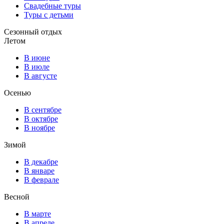
Свадебные туры
Туры с детьми
Сезонный отдых
Летом
В июне
В июле
В августе
Осенью
В сентябре
В октябре
В ноябре
Зимой
В декабре
В январе
В феврале
Весной
В марте
В апреле