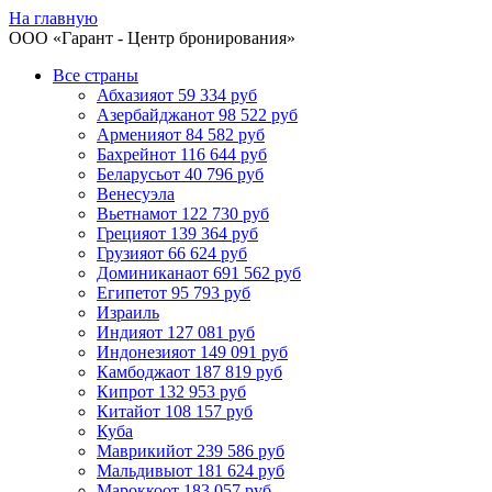
На главную
ООО «
Гарант
- Центр бронирования»
Все страны
Абхазия
от 59 334 руб
Азербайджан
от 98 522 руб
Армения
от 84 582 руб
Бахрейн
от 116 644 руб
Беларусь
от 40 796 руб
Венесуэла
Вьетнам
от 122 730 руб
Греция
от 139 364 руб
Грузия
от 66 624 руб
Доминикана
от 691 562 руб
Египет
от 95 793 руб
Израиль
Индия
от 127 081 руб
Индонезия
от 149 091 руб
Камбоджа
от 187 819 руб
Кипр
от 132 953 руб
Китай
от 108 157 руб
Куба
Маврикий
от 239 586 руб
Мальдивы
от 181 624 руб
Марокко
от 183 057 руб