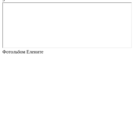
Фотольбом Елените