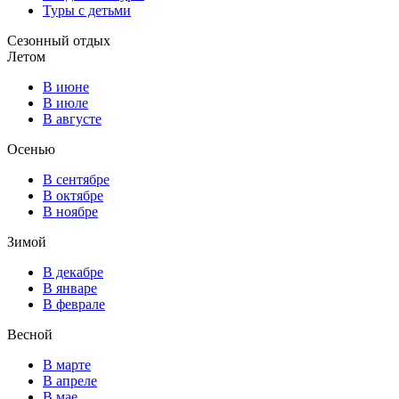
Туры с детьми
Сезонный отдых
Летом
В июне
В июле
В августе
Осенью
В сентябре
В октябре
В ноябре
Зимой
В декабре
В январе
В феврале
Весной
В марте
В апреле
В мае