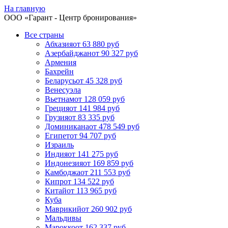
На главную
ООО «
Гарант
- Центр бронирования»
Все страны
Абхазия
от 63 880 руб
Азербайджан
от 90 327 руб
Армения
Бахрейн
Беларусь
от 45 328 руб
Венесуэла
Вьетнам
от 128 059 руб
Греция
от 141 984 руб
Грузия
от 83 335 руб
Доминикана
от 478 549 руб
Египет
от 94 707 руб
Израиль
Индия
от 141 275 руб
Индонезия
от 169 859 руб
Камбоджа
от 211 553 руб
Кипр
от 134 522 руб
Китай
от 113 965 руб
Куба
Маврикий
от 260 902 руб
Мальдивы
Марокко
от 162 337 руб