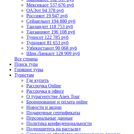
Мексика
от 537 676 руб
ОАЭ
от 94 378 руб
Россия
от 19 947 руб
Сейшелы
от 194 880 руб
Таиланд
от 118 753 руб
Танзания
от 196 108 руб
Тунис
от 122 785 руб
Турция
от 81 653 руб
Узбекистан
от 90 068 руб
Шри-Ланка
от 128 909 руб
Все страны
Поиск тура
Горящие туры
Туристам
Где купить
Рассрочка Online
Рассрочка в офисе
О турагентстве Anex Tour
Бронирование и оплата online
Новости и акции
Подарочные сертификаты
Персональные данные
Политика конфиденциальности
Подпишитесь на рассылку