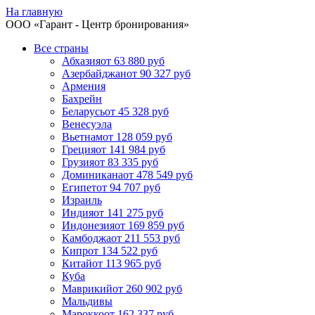
На главную
ООО «
Гарант
- Центр бронирования»
Все страны
Абхазия
от 63 880 руб
Азербайджан
от 90 327 руб
Армения
Бахрейн
Беларусь
от 45 328 руб
Венесуэла
Вьетнам
от 128 059 руб
Греция
от 141 984 руб
Грузия
от 83 335 руб
Доминикана
от 478 549 руб
Египет
от 94 707 руб
Израиль
Индия
от 141 275 руб
Индонезия
от 169 859 руб
Камбоджа
от 211 553 руб
Кипр
от 134 522 руб
Китай
от 113 965 руб
Куба
Маврикий
от 260 902 руб
Мальдивы
Марокко
от 162 337 руб