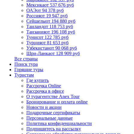
Мексика
от 537 676 руб
ОАЭ
от 94 378 руб
Россия
от 19 947 руб
Сейшелы
от 194 880 руб
Таиланд
от 118 753 руб
Танзания
от 196 108 руб
Тунис
от 122 785 руб
Турция
от 81 653 руб
Узбекистан
от 90 068 руб
Шри-Ланка
от 128 909 руб
Все страны
Поиск тура
Горящие туры
Туристам
Где купить
Рассрочка Online
Рассрочка в офисе
О турагентстве Anex Tour
Бронирование и оплата online
Новости и акции
Подарочные сертификаты
Персональные данные
Политика конфиденциальности
Подпишитесь на рассылку