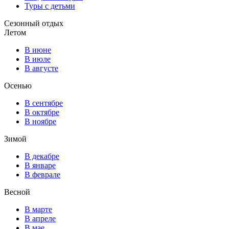
Туры с детьми
Сезонный отдых
Летом
В июне
В июле
В августе
Осенью
В сентябре
В октябре
В ноябре
Зимой
В декабре
В январе
В феврале
Весной
В марте
В апреле
В мае