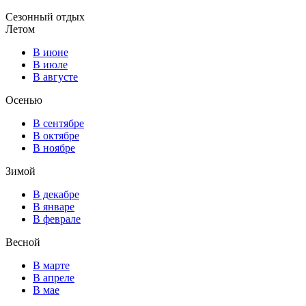
Сезонный отдых
Летом
В июне
В июле
В августе
Осенью
В сентябре
В октябре
В ноябре
Зимой
В декабре
В январе
В феврале
Весной
В марте
В апреле
В мае