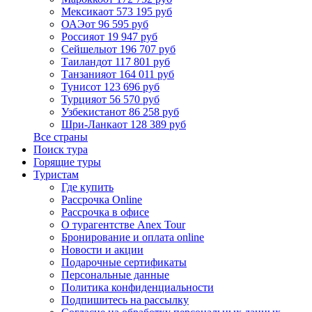
Мексика
от 573 195 руб
ОАЭ
от 96 595 руб
Россия
от 19 947 руб
Сейшелы
от 196 707 руб
Таиланд
от 117 801 руб
Танзания
от 164 011 руб
Тунис
от 123 696 руб
Турция
от 56 570 руб
Узбекистан
от 86 258 руб
Шри-Ланка
от 128 389 руб
Все страны
Поиск тура
Горящие туры
Туристам
Где купить
Рассрочка Online
Рассрочка в офисе
О турагентстве Anex Tour
Бронирование и оплата online
Новости и акции
Подарочные сертификаты
Персональные данные
Политика конфиденциальности
Подпишитесь на рассылку