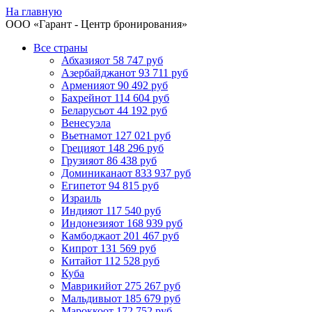
На главную
ООО «
Гарант
- Центр бронирования»
Все страны
Абхазия
от 58 747 руб
Азербайджан
от 93 711 руб
Армения
от 90 492 руб
Бахрейн
от 114 604 руб
Беларусь
от 44 192 руб
Венесуэла
Вьетнам
от 127 021 руб
Греция
от 148 296 руб
Грузия
от 86 438 руб
Доминикана
от 833 937 руб
Египет
от 94 815 руб
Израиль
Индия
от 117 540 руб
Индонезия
от 168 939 руб
Камбоджа
от 201 467 руб
Кипр
от 131 569 руб
Китай
от 112 528 руб
Куба
Маврикий
от 275 267 руб
Мальдивы
от 185 679 руб
Марокко
от 172 752 руб