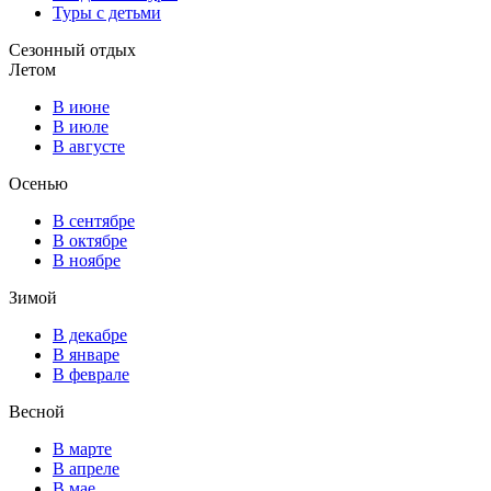
Туры с детьми
Сезонный отдых
Летом
В июне
В июле
В августе
Осенью
В сентябре
В октябре
В ноябре
Зимой
В декабре
В январе
В феврале
Весной
В марте
В апреле
В мае