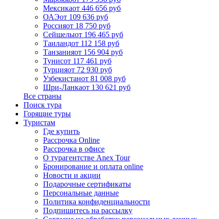
Мексика
от 446 656 руб
ОАЭ
от 109 636 руб
Россия
от 18 750 руб
Сейшелы
от 196 465 руб
Таиланд
от 112 158 руб
Танзания
от 156 904 руб
Тунис
от 117 461 руб
Турция
от 72 930 руб
Узбекистан
от 81 008 руб
Шри-Ланка
от 130 621 руб
Все страны
Поиск тура
Горящие туры
Туристам
Где купить
Рассрочка Online
Рассрочка в офисе
О турагентстве Anex Tour
Бронирование и оплата online
Новости и акции
Подарочные сертификаты
Персональные данные
Политика конфиденциальности
Подпишитесь на рассылку