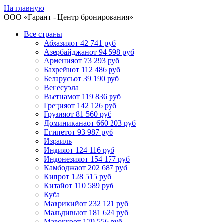
На главную
ООО «
Гарант
- Центр бронирования»
Все страны
Абхазия
от 42 741 руб
Азербайджан
от 94 598 руб
Армения
от 73 293 руб
Бахрейн
от 112 486 руб
Беларусь
от 39 190 руб
Венесуэла
Вьетнам
от 119 836 руб
Греция
от 142 126 руб
Грузия
от 81 560 руб
Доминикана
от 660 203 руб
Египет
от 93 987 руб
Израиль
Индия
от 124 116 руб
Индонезия
от 154 177 руб
Камбоджа
от 202 687 руб
Кипр
от 128 515 руб
Китай
от 110 589 руб
Куба
Маврикий
от 232 121 руб
Мальдивы
от 181 624 руб
Марокко
от 179 556 руб