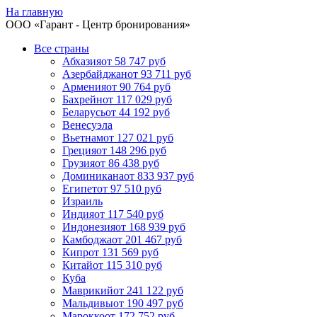
На главную
ООО «
Гарант
- Центр бронирования»
Все страны
Абхазия
от 58 747 руб
Азербайджан
от 93 711 руб
Армения
от 90 764 руб
Бахрейн
от 117 029 руб
Беларусь
от 44 192 руб
Венесуэла
Вьетнам
от 127 021 руб
Греция
от 148 296 руб
Грузия
от 86 438 руб
Доминикана
от 833 937 руб
Египет
от 97 510 руб
Израиль
Индия
от 117 540 руб
Индонезия
от 168 939 руб
Камбоджа
от 201 467 руб
Кипр
от 131 569 руб
Китай
от 115 310 руб
Куба
Маврикий
от 241 122 руб
Мальдивы
от 190 497 руб
Марокко
от 172 752 руб