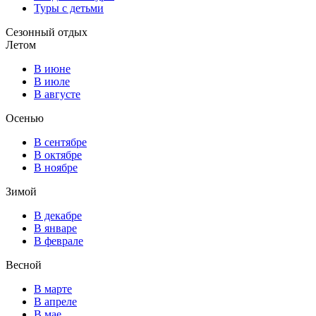
Туры с детьми
Сезонный отдых
Летом
В июне
В июле
В августе
Осенью
В сентябре
В октябре
В ноябре
Зимой
В декабре
В январе
В феврале
Весной
В марте
В апреле
В мае