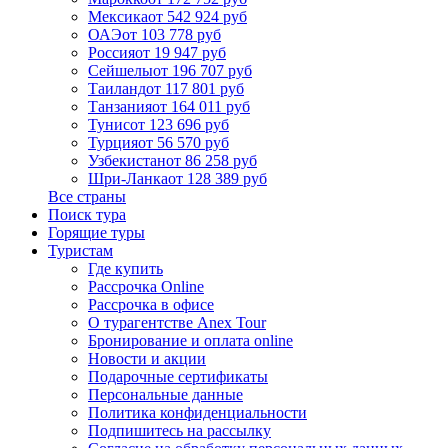
Мексика
от 542 924 руб
ОАЭ
от 103 778 руб
Россия
от 19 947 руб
Сейшелы
от 196 707 руб
Таиланд
от 117 801 руб
Танзания
от 164 011 руб
Тунис
от 123 696 руб
Турция
от 56 570 руб
Узбекистан
от 86 258 руб
Шри-Ланка
от 128 389 руб
Все страны
Поиск тура
Горящие туры
Туристам
Где купить
Рассрочка Online
Рассрочка в офисе
О турагентстве Anex Tour
Бронирование и оплата online
Новости и акции
Подарочные сертификаты
Персональные данные
Политика конфиденциальности
Подпишитесь на рассылку