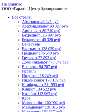
На главную
ООО «
Гарант
- Центр бронирования»
Все страны
Абхазия
от 48 245 руб
Азербайджан
от 90 327 руб
Армения
от 80 710 руб
Бахрейн
от 115 897 руб
Беларусь
от 45 328 руб
Венесуэла
Вьетнам
от 128 059 руб
Греция
от 146 540 руб
Грузия
от 77 893 руб
Доминикана
от 478 549 руб
Египет
от 94 707 руб
Израиль
Индия
от 118 249 руб
Индонезия
от 170 139 руб
Камбоджа
от 211 553 руб
Кипр
от 134 522 руб
Китай
от 113 965 руб
Куба
Маврикий
от 260 902 руб
Мальдивы
от 181 015 руб
Марокко
от 162 337 руб