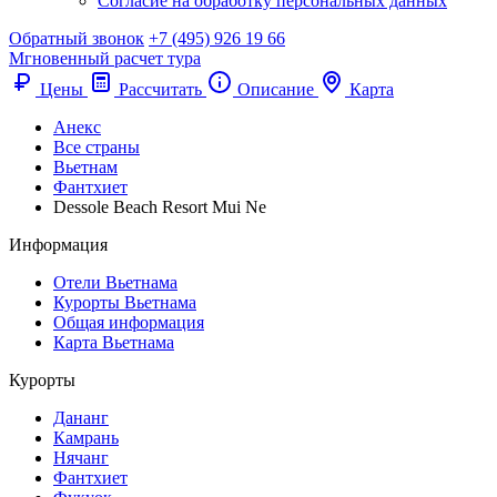
Согласие на обработку персональных данных
Обратный звонок
+7 (495) 926 19 66
Мгновенный расчет тура
Цены
Рассчитать
Описание
Карта
Анекс
Все страны
Вьетнам
Фантхиет
Dessole Beach Resort Mui Ne
Информация
Отели Вьетнама
Курорты Вьетнама
Общая информация
Карта Вьетнама
Курорты
Дананг
Камрань
Нячанг
Фантхиет