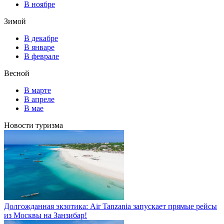
В ноябре
Зимой
В декабре
В январе
В феврале
Весной
В марте
В апреле
В мае
Новости туризма
Долгожданная экзотика: Air Tanzania запускает прямые рейсы
из Москвы на Занзибар!