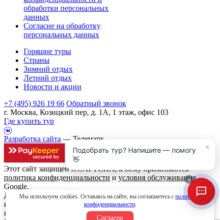
обработки персональных
данных
Согласие на обработку
персональных данных
Горящие туры
Страны
Зимний отдых
Летний отдых
Новости и акции
+7 (495) 926 19 66
Обратный звонок
г. Москва, Козицкий пер, д. 1А, 1 этаж, офис 103
Где купить тур
Разработка сайта
— Телемарк
×
Подобрать тур? Напишите — помогу
👋
Этот сайт защищен reCAPTCHA, к нему применяются
политика конфиденциальности
и
условия обслуживания
×
Google.
Данный интернет сайт носит исключительно
Мы используем cookies. Оставаясь на сайте, вы соглашаетесь с
политикой
информационный характер и вся информация на нем не
конфиденциальности
.
является публичной офертой, определяемой положениями
Согласен