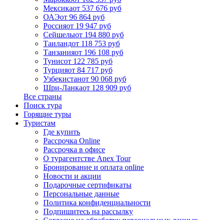
Мексика
от 537 676 руб
ОАЭ
от 96 864 руб
Россия
от 19 947 руб
Сейшелы
от 194 880 руб
Таиланд
от 118 753 руб
Танзания
от 196 108 руб
Тунис
от 122 785 руб
Турция
от 84 717 руб
Узбекистан
от 90 068 руб
Шри-Ланка
от 128 909 руб
Все страны
Поиск тура
Горящие туры
Туристам
Где купить
Рассрочка Online
Рассрочка в офисе
О турагентстве Anex Tour
Бронирование и оплата online
Новости и акции
Подарочные сертификаты
Персональные данные
Политика конфиденциальности
Подпишитесь на рассылку