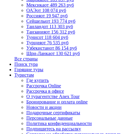
Мексика
от 489 263 руб
ОАЭ
от 108 074 руб
Россия
от 19 947 руб
Сейшелы
от 193 774 руб
Таиланд
от 113 303 руб
Танзания
от 156 312 руб
Тунис
от 118 604 руб
Турция
от 76 535 руб
Узбекистан
от 86 154 руб
Шри-Ланка
от 130 621 руб
Все страны
Поиск тура
Горящие туры
Туристам
Где купить
Рассрочка Online
Рассрочка в офисе
О турагентстве Anex Tour
Бронирование и оплата online
Новости и акции
Подарочные сертификаты
Персональные данные
Политика конфиденциальности
Подпишитесь на рассылку