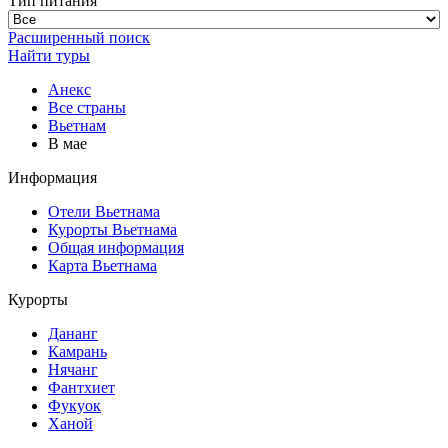
Тип питания
Расширенный поиск
Найти туры
Анекс
Все страны
Вьетнам
В мае
Информация
Отели Вьетнама
Курорты Вьетнама
Общая информация
Карта Вьетнама
Курорты
Дананг
Камрань
Нячанг
Фантхиет
Фукуок
Ханой