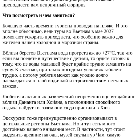
преподнести вам неприятный сюрприз.
Что посмотреть и чем заняться?
Большую часть времени туристы проводят на пляже. И это
вполне объяснимо, ведь туры во Вьетнам в мае 2027
помогают ускорить приход лета, что особенно важно для
жителей нашей холодной и морозной страны.
Вблизи берегов Вьетнама вода прогрета аж до +27°C, так что
если вы поедете в путешествие с детьми, то будьте готовы к
тому, что из воды малышей будет крайне трудно заманить на
сушу. К счастью, при таких погодных условиях заболеть
трудно, а потому ребятня может как угодно долго
наслаждаться теплой водичкой и строительством песчаных
замков.
Любители активных развлечений непременно оценят дайвинг
вблизи Дананга или Хойана, а поклонники спокойного
отдыха найдут то, зачем они сюда приехали в Хюэ.
Экскурсии тоже преимущественно организовывают в
центральные регионы Вьетнама. Но и тут есть много
достойных вашего внимания мест. В частности, тут стоит
выделить древние пагоды, музей скульптур Чам, самую