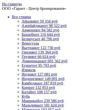
На главную
ООО «
Гарант
- Центр бронирования»
Все страны
Абхазия
от 59 334 руб
Азербайджан
от 98 522 руб
Армения
от 84 582 руб
Бахрейн
от 116 644 руб
Беларусь
от 40 796 руб
Венесуэла
Вьетнам
от 122 730 руб
Греция
от 139 364 руб
Грузия
от 66 624 руб
Доминикана
от 691 562 руб
Египет
от 95 793 руб
Израиль
Индия
от 127 081 руб
Индонезия
от 149 091 руб
Камбоджа
от 187 819 руб
Кипр
от 132 953 руб
Китай
от 108 157 руб
Куба
Маврикий
от 239 586 руб
Мальдивы
от 181 624 руб
Марокко
от 183 057 руб