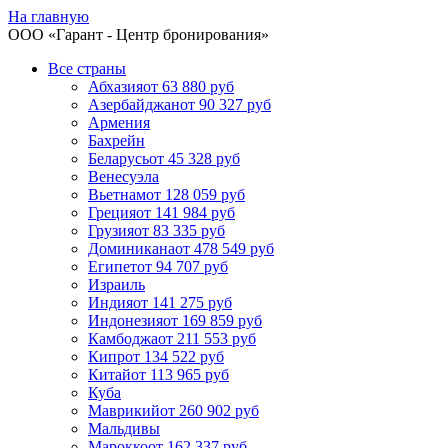
На главную
ООО «
Гарант
- Центр бронирования»
Все страны
Абхазия
от 63 880 руб
Азербайджан
от 90 327 руб
Армения
Бахрейн
Беларусь
от 45 328 руб
Венесуэла
Вьетнам
от 128 059 руб
Греция
от 141 984 руб
Грузия
от 83 335 руб
Доминикана
от 478 549 руб
Египет
от 94 707 руб
Израиль
Индия
от 141 275 руб
Индонезия
от 169 859 руб
Камбоджа
от 211 553 руб
Кипр
от 134 522 руб
Китай
от 113 965 руб
Куба
Маврикий
от 260 902 руб
Мальдивы
Марокко
от 162 337 руб