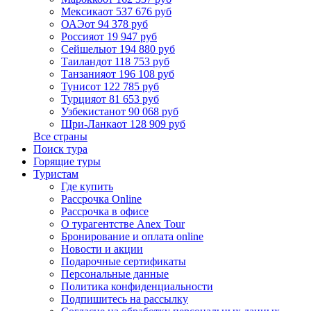
Мексика
от 537 676 руб
ОАЭ
от 94 378 руб
Россия
от 19 947 руб
Сейшелы
от 194 880 руб
Таиланд
от 118 753 руб
Танзания
от 196 108 руб
Тунис
от 122 785 руб
Турция
от 81 653 руб
Узбекистан
от 90 068 руб
Шри-Ланка
от 128 909 руб
Все страны
Поиск тура
Горящие туры
Туристам
Где купить
Рассрочка Online
Рассрочка в офисе
О турагентстве Anex Tour
Бронирование и оплата online
Новости и акции
Подарочные сертификаты
Персональные данные
Политика конфиденциальности
Подпишитесь на рассылку