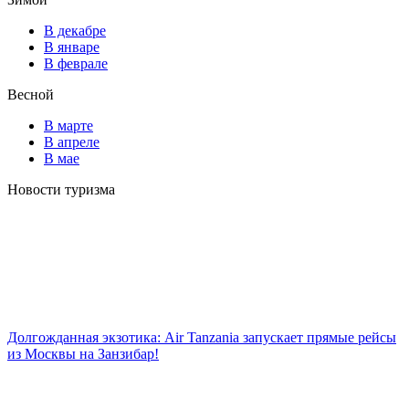
В декабре
В январе
В феврале
Весной
В марте
В апреле
В мае
Новости туризма
Долгожданная экзотика: Air Tanzania запускает прямые рейсы
из Москвы на Занзибар!