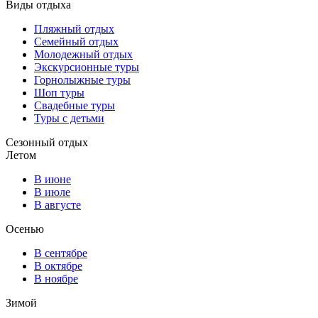
Виды отдыха
Пляжный отдых
Семейный отдых
Молодежный отдых
Экскурсионные туры
Горнолыжные туры
Шоп туры
Свадебные туры
Туры с детьми
Сезонный отдых
Летом
В июне
В июле
В августе
Осенью
В сентябре
В октябре
В ноябре
Зимой