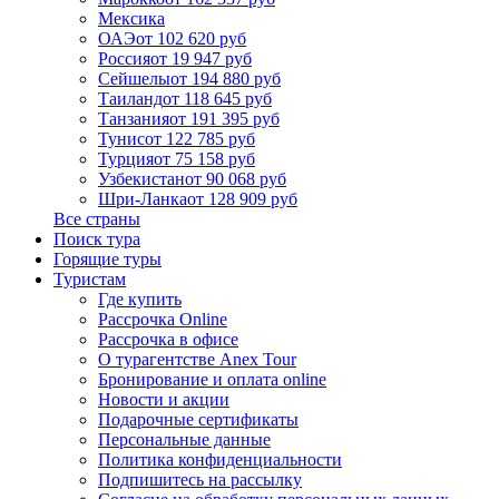
Мексика
ОАЭ
от 102 620 руб
Россия
от 19 947 руб
Сейшелы
от 194 880 руб
Таиланд
от 118 645 руб
Танзания
от 191 395 руб
Тунис
от 122 785 руб
Турция
от 75 158 руб
Узбекистан
от 90 068 руб
Шри-Ланка
от 128 909 руб
Все страны
Поиск тура
Горящие туры
Туристам
Где купить
Рассрочка Online
Рассрочка в офисе
О турагентстве Anex Tour
Бронирование и оплата online
Новости и акции
Подарочные сертификаты
Персональные данные
Политика конфиденциальности
Подпишитесь на рассылку