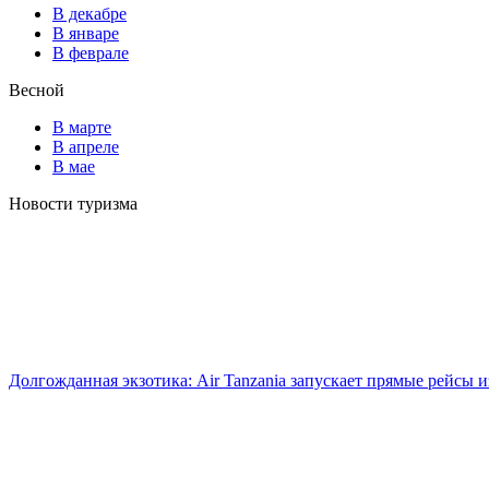
В декабре
В январе
В феврале
Весной
В марте
В апреле
В мае
Новости туризма
Долгожданная экзотика: Air Tanzania запускает прямые рейсы 