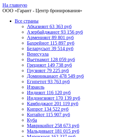
На главную
ООО «
Гарант
- Центр бронирования»
Все страны
Абхазия
от 63 363 руб
Азербайджан
от 93 156 руб
Армения
от 89 801 руб
Бахрейн
от 115 897 руб
Беларусь
от 39 514 руб
Венесуэла
Вьетнам
от 128 059 руб
Греция
от 149 738 руб
Грузия
от 79 225 руб
Доминикана
от 478 549 руб
Египет
от 93 763 руб
Израиль
Индия
от 116 120 руб
Индонезия
от 170 139 руб
Камбоджа
от 201 119 руб
Кипр
от 134 522 руб
Китай
от 115 907 руб
Куба
Маврикий
от 258 673 руб
Мальдивы
от 181 015 руб
Марокко
от 162 337 руб