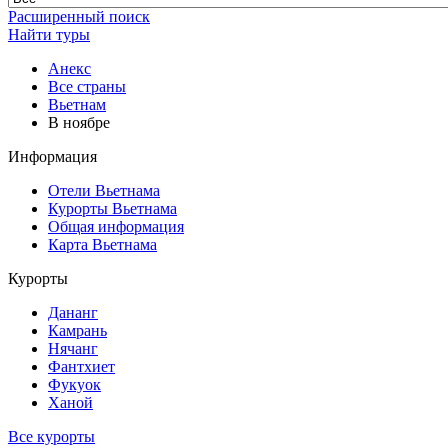
Расширенный поиск
Найти туры
Анекс
Все страны
Вьетнам
В ноябре
Информация
Отели Вьетнама
Курорты Вьетнама
Общая информация
Карта Вьетнама
Курорты
Дананг
Камрань
Нячанг
Фантхиет
Фукуок
Ханой
Все курорты