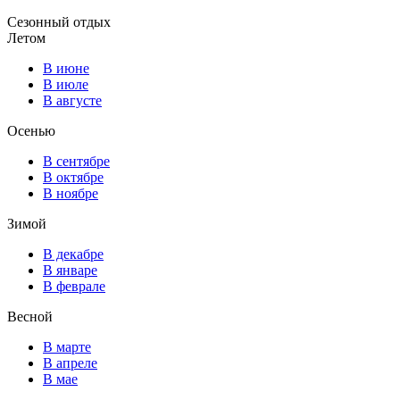
Сезонный отдых
Летом
В июне
В июле
В августе
Осенью
В сентябре
В октябре
В ноябре
Зимой
В декабре
В январе
В феврале
Весной
В марте
В апреле
В мае