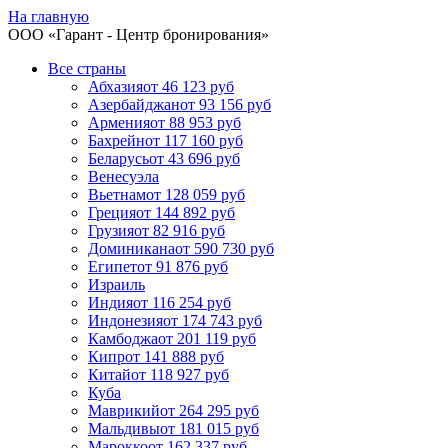
На главную
ООО «
Гарант
- Центр бронирования»
Все страны
Абхазия
от 46 123 руб
Азербайджан
от 93 156 руб
Армения
от 88 953 руб
Бахрейн
от 117 160 руб
Беларусь
от 43 696 руб
Венесуэла
Вьетнам
от 128 059 руб
Греция
от 144 892 руб
Грузия
от 82 916 руб
Доминикана
от 590 730 руб
Египет
от 91 876 руб
Израиль
Индия
от 116 254 руб
Индонезия
от 174 743 руб
Камбоджа
от 201 119 руб
Кипр
от 141 888 руб
Китай
от 118 927 руб
Куба
Маврикий
от 264 295 руб
Мальдивы
от 181 015 руб
Марокко
от 162 337 руб