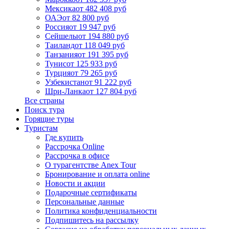
Мексика
от 482 408 руб
ОАЭ
от 82 800 руб
Россия
от 19 947 руб
Сейшелы
от 194 880 руб
Таиланд
от 118 049 руб
Танзания
от 191 395 руб
Тунис
от 125 933 руб
Турция
от 79 265 руб
Узбекистан
от 91 222 руб
Шри-Ланка
от 127 804 руб
Все страны
Поиск тура
Горящие туры
Туристам
Где купить
Рассрочка Online
Рассрочка в офисе
О турагентстве Anex Tour
Бронирование и оплата online
Новости и акции
Подарочные сертификаты
Персональные данные
Политика конфиденциальности
Подпишитесь на рассылку