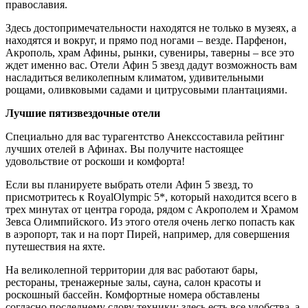
православия.
Здесь достопримечательности находятся не только в музеях, а
находятся и вокруг, и прямо под ногами – везде. Парфенон,
Акрополь, храм Афины, рынки, сувениры, таверны – все это
ждет именно вас. Отели Афин 5 звезд дадут возможность вам
насладиться великолепным климатом, удивительными
рощами, оливковыми садами и цитрусовыми плантациями.
Лучшие пятизвездочные отели
Специально для вас турагентство Анекссоставила рейтинг
лучших отелей в Афинах. Вы получите настоящее
удовольствие от роскоши и комфорта!
Если вы планируете выбрать отели Афин 5 звезд, то
присмотритесь к RoyalOlympic 5*, который находится всего в
трех минутах от центра города, рядом с Акрополем и Храмом
Зевса Олимпийского. Из этого отеля очень легко попасть как
в аэропорт, так и на порт Пирей, например, для совершения
путешествия на яхте.
На великолепной территории для вас работают бары,
рестораны, тренажерные залы, сауна, салон красоты и
роскошный бассейн. Комфортные номера обставлены
согласно последнему слову техники: здесь есть все удобства, а