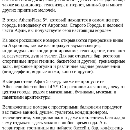
также кондиционер, телевизор, интернет, мини-бар и много
других приятных мелочей.
В отеле AthensPlaza 5*, который находится в самом центре
города, неподалеку от Акрополя, Старого Города, и деловой
части Афин, вы почувствуете себя настоящим королем.
Из окон роскошных номеров открываются прекрасные виды
на Акрополь, так же вас порадует звукоизоляция,
индивидуальное кондиционирование, телевидение, интернет
и, разумеется, душ и туалет. Для вас открыты бар, ресторан,
спортивные игры (теннис, баскетбол и другие), тренажерные
залы, верховые прогулки и различные водные развлечения
(виндсерфинг, водные лыжи, каноэ и другое).
Выбирая отели Афин 5 звезд, также не пропустите
AthenaeumIntercontinental 5*. Он расположился неподалеку от
центра города, рядом с магазинами, бутиками, музеями и
памятками архитектуры.
Великолепные номера с просторными балконами порадуют
вас также ванной, душем, туалетом, кондиционером,
телевидением, холодильником и даже отоплением, благодаря
чему отдыхать здесь можно в любое время года. А на
территории гостиницы вы найдете бассейн, бар, конференц-