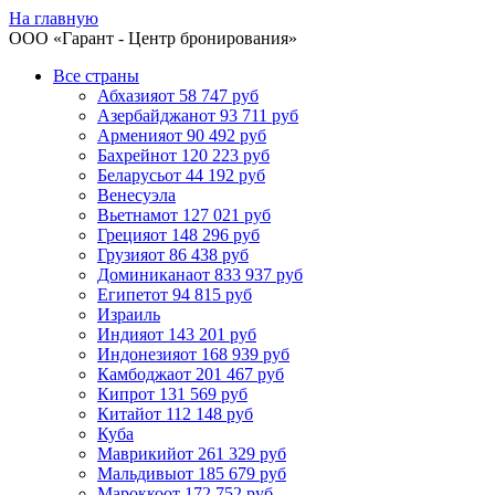
На главную
ООО «
Гарант
- Центр бронирования»
Все страны
Абхазия
от 58 747 руб
Азербайджан
от 93 711 руб
Армения
от 90 492 руб
Бахрейн
от 120 223 руб
Беларусь
от 44 192 руб
Венесуэла
Вьетнам
от 127 021 руб
Греция
от 148 296 руб
Грузия
от 86 438 руб
Доминикана
от 833 937 руб
Египет
от 94 815 руб
Израиль
Индия
от 143 201 руб
Индонезия
от 168 939 руб
Камбоджа
от 201 467 руб
Кипр
от 131 569 руб
Китай
от 112 148 руб
Куба
Маврикий
от 261 329 руб
Мальдивы
от 185 679 руб
Марокко
от 172 752 руб