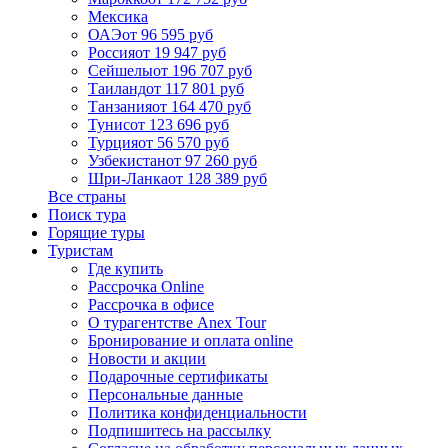
Мексика
ОАЭ
от 96 595 руб
Россия
от 19 947 руб
Сейшелы
от 196 707 руб
Таиланд
от 117 801 руб
Танзания
от 164 470 руб
Тунис
от 123 696 руб
Турция
от 56 570 руб
Узбекистан
от 97 260 руб
Шри-Ланка
от 128 389 руб
Все страны
Поиск тура
Горящие туры
Туристам
Где купить
Рассрочка Online
Рассрочка в офисе
О турагентстве Anex Tour
Бронирование и оплата online
Новости и акции
Подарочные сертификаты
Персональные данные
Политика конфиденциальности
Подпишитесь на рассылку