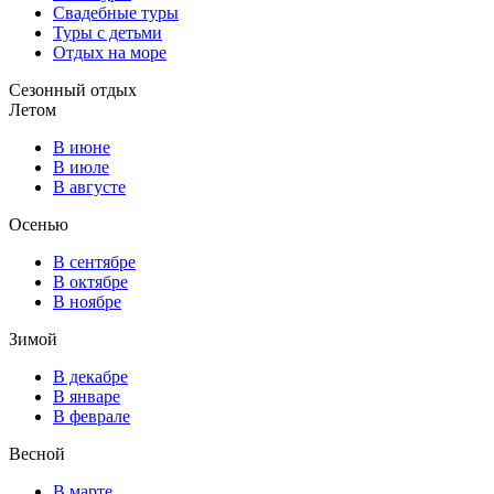
Свадебные туры
Туры с детьми
Отдых на море
Сезонный отдых
Летом
В июне
В июле
В августе
Осенью
В сентябре
В октябре
В ноябре
Зимой
В декабре
В январе
В феврале
Весной
В марте