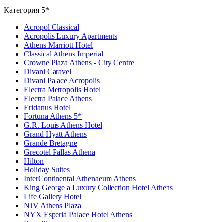
Категория 5*
Acropol Classical
Acropolis Luxury Apartments
Athens Marriott Hotel
Classical Athens Imperial
Crowne Plaza Athens - City Centre
Divani Caravel
Divani Palace Acropolis
Electra Metropolis Hotel
Electra Palace Athens
Eridanus Hotel
Fortuna Athens 5*
G.R. Louis Athens Hotel
Grand Hyatt Athens
Grande Bretagne
Grecotel Pallas Athena
Hilton
Holiday Suites
InterContinental Athenaeum Athens
King George a Luxury Collection Hotel Athens
Life Gallery Hotel
NJV Athens Plaza
NYX Esperia Palace Hotel Athens