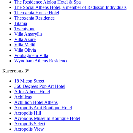
The Residence Aiolou Hotel & Spa
The Social Athens Hotel, a member of Radisson Individuals
Theoxenia House Hotel
Theoxenia Residence
Titania
Twentyone
Villa Amaryllis
Villa Azure
Villa Meliti
Villa Olivia
Vouliagmeni Villa
Wyndham Athens Residence
Категория 3*
18 Micon Street
360 Degrees Pop Art Hotel
A for Athens Hotel
Achilleas
Achillion Hotel Athens
Acropolis Ami Boutique Hotel
Acropolis Hill
Acropolis Museum Boutique Hotel
Acropolis Select
Acropolis View