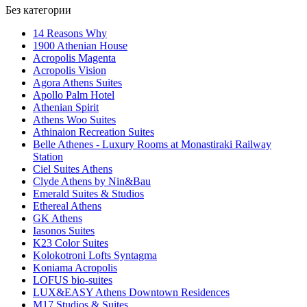
Без категории
14 Reasons Why
1900 Athenian House
Acropolis Magenta
Acropolis Vision
Agora Athens Suites
Apollo Palm Hotel
Athenian Spirit
Athens Woo Suites
Athinaion Recreation Suites
Belle Athenes - Luxury Rooms at Monastiraki Railway
Station
Ciel Suites Athens
Clyde Athens by Nin&Bau
Emerald Suites & Studios
Ethereal Athens
GK Athens
Iasonos Suites
K23 Color Suites
Kolokotroni Lofts Syntagma
Koniama Acropolis
LOFUS bio-suites
LUX&EASY Athens Downtown Residences
M17 Studios & Suites