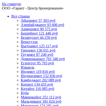
На главную
ООО «
Гарант
- Центр бронирования»
Все страны
Абхазия
от 57 303 руб
Азербайджан
от 93 606 руб
Армения
от 90 575 руб
Бахрейн
от 121 446 руб
Беларусь
от 44 250 руб
Венесуэла
Вьетнам
от 125 117 руб
Греция
от 136 011 руб
Грузия
от 87 240 руб
Доминикана
от 701 340 руб
Египет
от 95 793 руб
Израиль
Индия
от 119 816 руб
Индонезия
от 152 836 руб
Камбоджа
от 202 089 руб
Кипр
от 134 433 руб
Китай
от 116 085 руб
Куба
Маврикий
от 251 112 руб
Мальдивы
от 181 624 руб
Марокко
от 174 181 руб