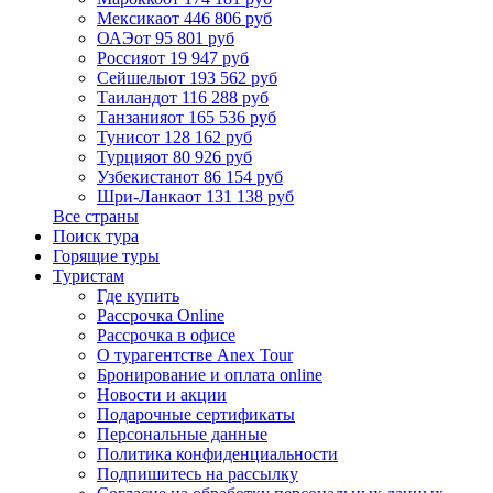
Мексика
от 446 806 руб
ОАЭ
от 95 801 руб
Россия
от 19 947 руб
Сейшелы
от 193 562 руб
Таиланд
от 116 288 руб
Танзания
от 165 536 руб
Тунис
от 128 162 руб
Турция
от 80 926 руб
Узбекистан
от 86 154 руб
Шри-Ланка
от 131 138 руб
Все страны
Поиск тура
Горящие туры
Туристам
Где купить
Рассрочка Online
Рассрочка в офисе
О турагентстве Anex Tour
Бронирование и оплата online
Новости и акции
Подарочные сертификаты
Персональные данные
Политика конфиденциальности
Подпишитесь на рассылку