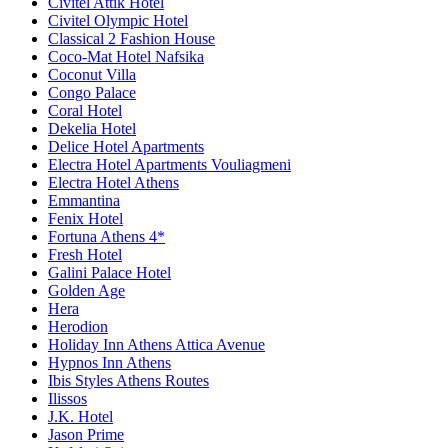
Civitel Attik Hotel
Civitel Olympic Hotel
Classical 2 Fashion House
Coco-Mat Hotel Nafsika
Coconut Villa
Congo Palace
Coral Hotel
Dekelia Hotel
Delice Hotel Apartments
Electra Hotel Apartments Vouliagmeni
Electra Hotel Athens
Emmantina
Fenix Hotel
Fortuna Athens 4*
Fresh Hotel
Galini Palace Hotel
Golden Age
Hera
Herodion
Holiday Inn Athens Attica Avenue
Hypnos Inn Athens
Ibis Styles Athens Routes
Ilissos
J.K. Hotel
Jason Prime