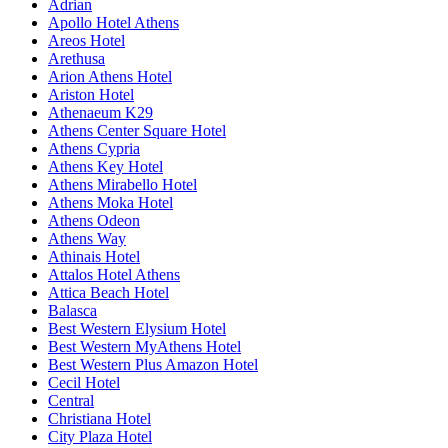
Adrian
Apollo Hotel Athens
Areos Hotel
Arethusa
Arion Athens Hotel
Ariston Hotel
Athenaeum K29
Athens Center Square Hotel
Athens Cypria
Athens Key Hotel
Athens Mirabello Hotel
Athens Moka Hotel
Athens Odeon
Athens Way
Athinais Hotel
Attalos Hotel Athens
Attica Beach Hotel
Balasca
Best Western Elysium Hotel
Best Western MyAthens Hotel
Best Western Plus Amazon Hotel
Cecil Hotel
Central
Christiana Hotel
City Plaza Hotel