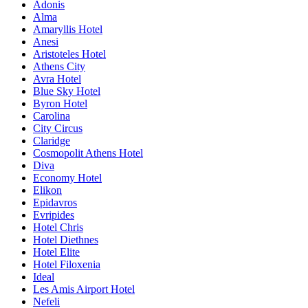
Adonis
Alma
Amaryllis Hotel
Anesi
Aristoteles Hotel
Athens City
Avra Hotel
Blue Sky Hotel
Byron Hotel
Carolina
City Circus
Claridge
Cosmopolit Athens Hotel
Diva
Economy Hotel
Elikon
Epidavros
Evripides
Hotel Chris
Hotel Diethnes
Hotel Elite
Hotel Filoxenia
Ideal
Les Amis Airport Hotel
Nefeli