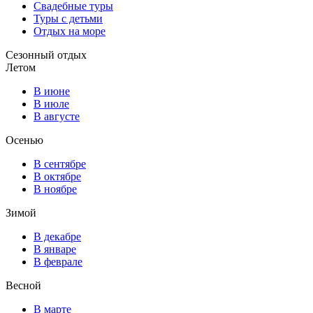
Свадебные туры
Туры с детьми
Отдых на море
Сезонный отдых
Летом
В июне
В июле
В августе
Осенью
В сентябре
В октябре
В ноябре
Зимой
В декабре
В январе
В феврале
Весной
В марте