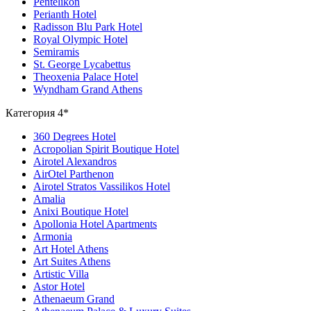
Pentelikon
Perianth Hotel
Radisson Blu Park Hotel
Royal Olympic Hotel
Semiramis
St. George Lycabettus
Theoxenia Palace Hotel
Wyndham Grand Athens
Категория 4*
360 Degrees Hotel
Acropolian Spirit Boutique Hotel
Airotel Alexandros
AirOtel Parthenon
Airotel Stratos Vassilikos Hotel
Amalia
Anixi Boutique Hotel
Apollonia Hotel Apartments
Armonia
Art Hotel Athens
Art Suites Athens
Artistic Villa
Astor Hotel
Athenaeum Grand