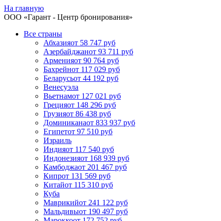
На главную
ООО «
Гарант
- Центр бронирования»
Все страны
Абхазия
от 58 747 руб
Азербайджан
от 93 711 руб
Армения
от 90 764 руб
Бахрейн
от 117 029 руб
Беларусь
от 44 192 руб
Венесуэла
Вьетнам
от 127 021 руб
Греция
от 148 296 руб
Грузия
от 86 438 руб
Доминикана
от 833 937 руб
Египет
от 97 510 руб
Израиль
Индия
от 117 540 руб
Индонезия
от 168 939 руб
Камбоджа
от 201 467 руб
Кипр
от 131 569 руб
Китай
от 115 310 руб
Куба
Маврикий
от 241 122 руб
Мальдивы
от 190 497 руб
Марокко
от 172 752 руб