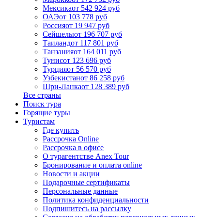
Мексика
от 542 924 руб
ОАЭ
от 103 778 руб
Россия
от 19 947 руб
Сейшелы
от 196 707 руб
Таиланд
от 117 801 руб
Танзания
от 164 011 руб
Тунис
от 123 696 руб
Турция
от 56 570 руб
Узбекистан
от 86 258 руб
Шри-Ланка
от 128 389 руб
Все страны
Поиск тура
Горящие туры
Туристам
Где купить
Рассрочка Online
Рассрочка в офисе
О турагентстве Anex Tour
Бронирование и оплата online
Новости и акции
Подарочные сертификаты
Персональные данные
Политика конфиденциальности
Подпишитесь на рассылку