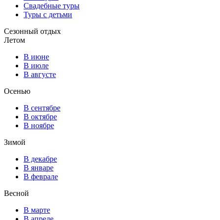
Свадебные туры
Туры с детьми
Сезонный отдых
Летом
В июне
В июле
В августе
Осенью
В сентябре
В октябре
В ноябре
Зимой
В декабре
В январе
В феврале
Весной
В марте
В апреле