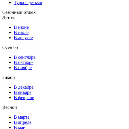
Туры с детьми
Сезонный отдых
Летом
В июне
В июле
В августе
Осенью
В сентябре
В октябре
В ноябре
Зимой
В декабре
В январе
В феврале
Весной
В марте
В апреле
В мае