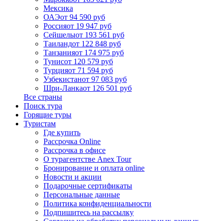
Мексика
ОАЭ
от 94 590 руб
Россия
от 19 947 руб
Сейшелы
от 193 561 руб
Таиланд
от 122 848 руб
Танзания
от 174 975 руб
Тунис
от 120 579 руб
Турция
от 71 594 руб
Узбекистан
от 97 083 руб
Шри-Ланка
от 126 501 руб
Все страны
Поиск тура
Горящие туры
Туристам
Где купить
Рассрочка Online
Рассрочка в офисе
О турагентстве Anex Tour
Бронирование и оплата online
Новости и акции
Подарочные сертификаты
Персональные данные
Политика конфиденциальности
Подпишитесь на рассылку