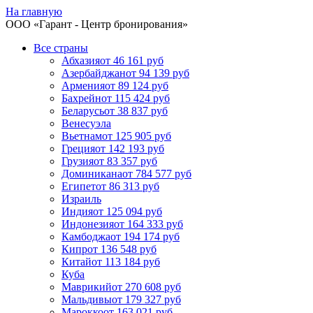
На главную
ООО «
Гарант
- Центр бронирования»
Все страны
Абхазия
от 46 161 руб
Азербайджан
от 94 139 руб
Армения
от 89 124 руб
Бахрейн
от 115 424 руб
Беларусь
от 38 837 руб
Венесуэла
Вьетнам
от 125 905 руб
Греция
от 142 193 руб
Грузия
от 83 357 руб
Доминикана
от 784 577 руб
Египет
от 86 313 руб
Израиль
Индия
от 125 094 руб
Индонезия
от 164 333 руб
Камбоджа
от 194 174 руб
Кипр
от 136 548 руб
Китай
от 113 184 руб
Куба
Маврикий
от 270 608 руб
Мальдивы
от 179 327 руб
Марокко
от 163 021 руб