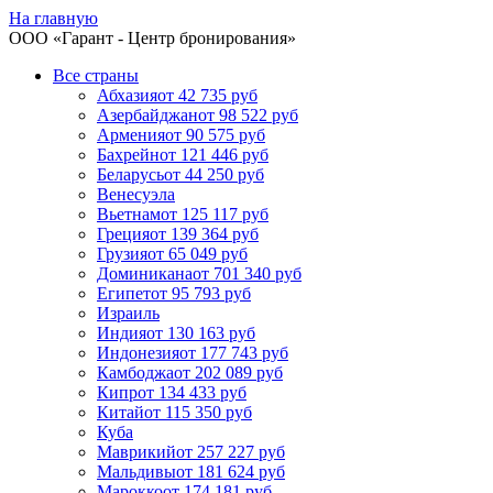
На главную
ООО «
Гарант
- Центр бронирования»
Все страны
Абхазия
от 42 735 руб
Азербайджан
от 98 522 руб
Армения
от 90 575 руб
Бахрейн
от 121 446 руб
Беларусь
от 44 250 руб
Венесуэла
Вьетнам
от 125 117 руб
Греция
от 139 364 руб
Грузия
от 65 049 руб
Доминикана
от 701 340 руб
Египет
от 95 793 руб
Израиль
Индия
от 130 163 руб
Индонезия
от 177 743 руб
Камбоджа
от 202 089 руб
Кипр
от 134 433 руб
Китай
от 115 350 руб
Куба
Маврикий
от 257 227 руб
Мальдивы
от 181 624 руб
Марокко
от 174 181 руб