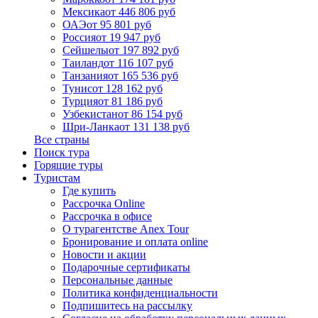
Мексика
от 446 806 руб
ОАЭ
от 95 801 руб
Россия
от 19 947 руб
Сейшелы
от 197 892 руб
Таиланд
от 116 107 руб
Танзания
от 165 536 руб
Тунис
от 128 162 руб
Турция
от 81 186 руб
Узбекистан
от 86 154 руб
Шри-Ланка
от 131 138 руб
Все страны
Поиск тура
Горящие туры
Туристам
Где купить
Рассрочка Online
Рассрочка в офисе
О турагентстве Anex Tour
Бронирование и оплата online
Новости и акции
Подарочные сертификаты
Персональные данные
Политика конфиденциальности
Подпишитесь на рассылку