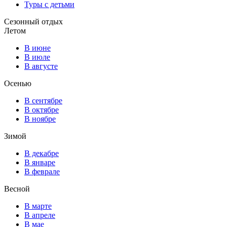
Туры с детьми
Сезонный отдых
Летом
В июне
В июле
В августе
Осенью
В сентябре
В октябре
В ноябре
Зимой
В декабре
В январе
В феврале
Весной
В марте
В апреле
В мае