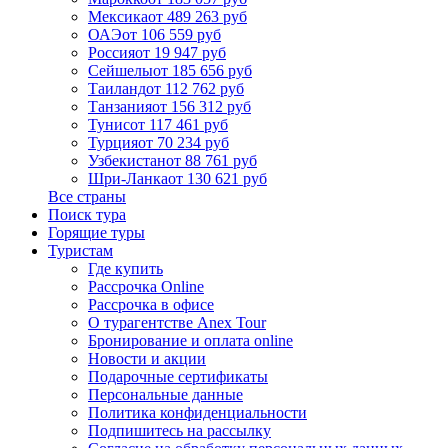
Мексика
от 489 263 руб
ОАЭ
от 106 559 руб
Россия
от 19 947 руб
Сейшелы
от 185 656 руб
Таиланд
от 112 762 руб
Танзания
от 156 312 руб
Тунис
от 117 461 руб
Турция
от 70 234 руб
Узбекистан
от 88 761 руб
Шри-Ланка
от 130 621 руб
Все страны
Поиск тура
Горящие туры
Туристам
Где купить
Рассрочка Online
Рассрочка в офисе
О турагентстве Anex Tour
Бронирование и оплата online
Новости и акции
Подарочные сертификаты
Персональные данные
Политика конфиденциальности
Подпишитесь на рассылку