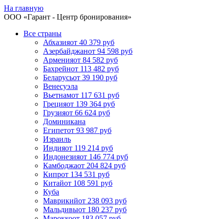
На главную
ООО «
Гарант
- Центр бронирования»
Все страны
Абхазия
от 40 379 руб
Азербайджан
от 94 598 руб
Армения
от 84 582 руб
Бахрейн
от 113 482 руб
Беларусь
от 39 190 руб
Венесуэла
Вьетнам
от 117 631 руб
Греция
от 139 364 руб
Грузия
от 66 624 руб
Доминикана
Египет
от 93 987 руб
Израиль
Индия
от 119 214 руб
Индонезия
от 146 774 руб
Камбоджа
от 204 824 руб
Кипр
от 134 531 руб
Китай
от 108 591 руб
Куба
Маврикий
от 238 093 руб
Мальдивы
от 180 237 руб
Марокко
от 183 057 руб