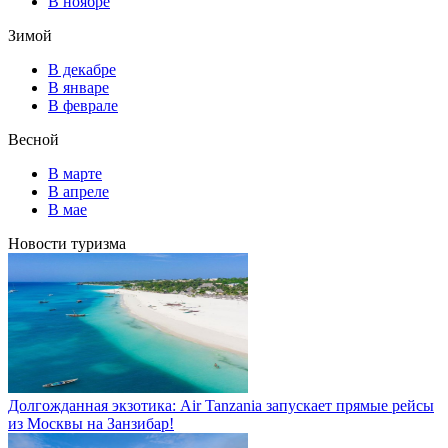
В ноябре
Зимой
В декабре
В январе
В феврале
Весной
В марте
В апреле
В мае
Новости туризма
Долгожданная экзотика: Air Tanzania запускает прямые рейсы
из Москвы на Занзибар!