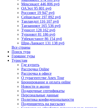
Мексика
от 446 806 руб
ОАЭ
от 95 801 руб
Россия
от 19 947 руб
Сейшелы
от 197 892 руб
Таиланд
от 116 107 руб
Танзания
от 165 536 руб
Тунис
от 128 162 руб
Турция
от 81 186 руб
Узбекистан
от 86 154 руб
Шри-Ланка
от 131 138 руб
Все страны
Поиск тура
Горящие туры
Туристам
Где купить
Рассрочка Online
Рассрочка в офисе
О турагентстве Anex Tour
Бронирование и оплата online
Новости и акции
Подарочные сертификаты
Персональные данные
Политика конфиденциальности
Подпишитесь на рассылку