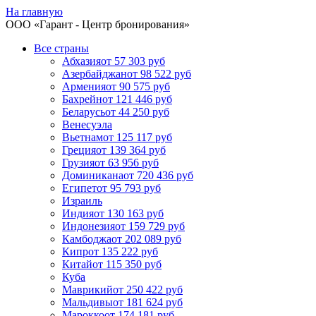
На главную
ООО «
Гарант
- Центр бронирования»
Все страны
Абхазия
от 57 303 руб
Азербайджан
от 98 522 руб
Армения
от 90 575 руб
Бахрейн
от 121 446 руб
Беларусь
от 44 250 руб
Венесуэла
Вьетнам
от 125 117 руб
Греция
от 139 364 руб
Грузия
от 63 956 руб
Доминикана
от 720 436 руб
Египет
от 95 793 руб
Израиль
Индия
от 130 163 руб
Индонезия
от 159 729 руб
Камбоджа
от 202 089 руб
Кипр
от 135 222 руб
Китай
от 115 350 руб
Куба
Маврикий
от 250 422 руб
Мальдивы
от 181 624 руб
Марокко
от 174 181 руб