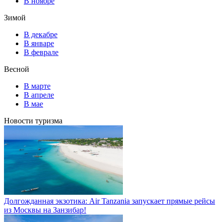
В ноябре
Зимой
В декабре
В январе
В феврале
Весной
В марте
В апреле
В мае
Новости туризма
Долгожданная экзотика: Air Tanzania запускает прямые рейсы
из Москвы на Занзибар!