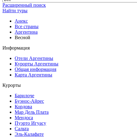
Расширенный поиск
Найти туры
Анекс
Все страны
Аргентина
Весной
Информация
Отели Аргентины
Курорты Аргентины
Общая информация
Карта Аргентины
Курорты
Барилоче
Буэнос-Айрес
Кордова
Мар Дель Плата
Мендоса
Пуэрто Игуасу
Сальта
Эль-Калафате