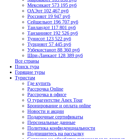
Мексика
от 573 195 руб
ОАЭ
от 102 467 руб
Россия
от 19 947 руб
Сейшелы
от 196 707 руб
Таиланд
от 117 801 руб
Танзания
от 192 526 руб
Тунис
от 123 522 руб
Турция
от 57 445 руб
Узбекистан
от 88 360 руб
Шри-Ланка
от 128 389 руб
Все страны
Поиск тура
Горящие туры
Туристам
Где купить
Рассрочка Online
Рассрочка в офисе
О турагентстве Anex Tour
Бронирование и оплата online
Новости и акции
Подарочные сертификаты
Персональные данные
Политика конфиденциальности
Подпишитесь на рассылку