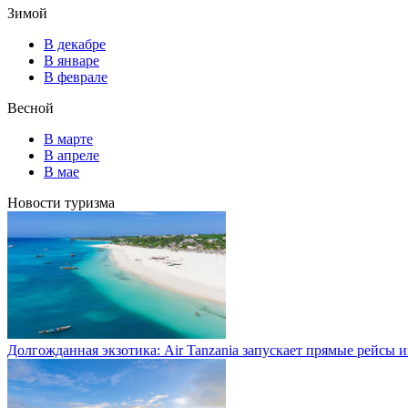
Зимой
В декабре
В январе
В феврале
Весной
В марте
В апреле
В мае
Новости туризма
Долгожданная экзотика: Air Tanzania запускает прямые рейсы 