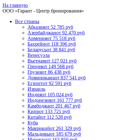
На главную
ООО «
Гарант
- Центр бронирования»
Все страны
Абхазия
от 52 785 руб
Азербайджан
от 92 470 руб
Армения
от 75 518 руб
Бахрейн
от 118 396 руб
Беларусь
от 38 841 руб
Венесуэла
Вьетнам
от 127 021 руб
Греция
от 149 568 руб
Грузия
от 86 438 руб
Доминикана
от 837 541 руб
Египет
от 92 591 руб
Израиль
Индия
от 105 024 руб
Индонезия
от 161 777 руб
Камбоджа
от 201 467 руб
Кипр
от 133 721 руб
Китай
от 112 528 руб
Куба
Маврикий
от 261 329 руб
Мальдивы
от 185 679 руб
Марокко
от 163 850 руб