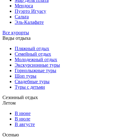
Мар Дель Плата
Мендоса
Пуэрто Игуасу
Сальта
Эль-Калафате
Все курорты
Виды отдыха
Пляжный отдых
Семейный отдых
Молодежный отдых
Экскурсионные туры
Горнолыжные туры
Шоп туры
Свадебные туры
Туры с детьми
Сезонный отдых
Летом
В июне
В июле
В августе
Осенью