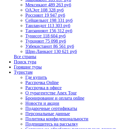
Мексика
от 489 263 руб
ОАЭ
от 108 328 руб
Россия
от 19 947 руб
Сейшелы
от 198 331 руб
Таиланд
от 113 303 руб
Танзания
от 156 312 руб
Тунис
от 118 604 руб
Турция
от 75 098 руб
Узбекистан
от 86 561 руб
Шри-Ланка
от 130 621 руб
Все страны
Поиск тура
Горящие туры
Туристам
Где купить
Рассрочка Online
Рассрочка в офисе
О турагентстве Anex Tour
Бронирование и оплата online
Новости и акции
Подарочные сертификаты
Персональные данные
Политика конфиденциальности
Подпишитесь на рассылку