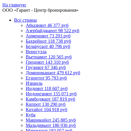
На главную
ООО «
Гарант
- Центр бронирования»
Все страны
Абхазия
от 46 377 руб
Азербайджан
от 98 522 руб
Армения
от 73 293 руб
Бахрейн
от 118 738 руб
Беларусь
от 40 796 руб
Венесуэла
Вьетнам
от 120 565 руб
Греция
от 143 310 руб
Грузия
от 67 346 руб
Доминикана
от 479 612 руб
Египет
от 95 793 руб
Израиль
Индия
от 118 607 руб
Индонезия
от 155 071 руб
Камбоджа
от 187 819 руб
Кипр
от 130 290 руб
Китай
от 104 918 руб
Куба
Маврикий
от 245 885 руб
Мальдивы
от 186 936 руб
Марокко
от 183 057 руб