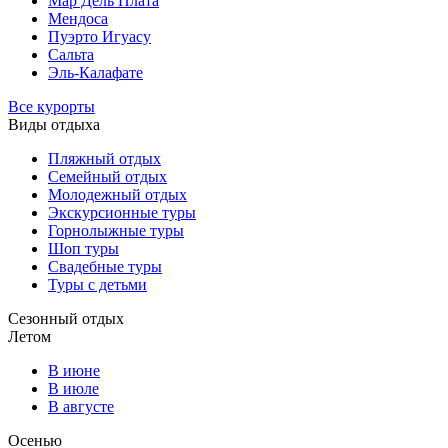
Мар Дель Плата
Мендоса
Пуэрто Игуасу
Сальта
Эль-Калафате
Все курорты
Виды отдыха
Пляжный отдых
Семейный отдых
Молодежный отдых
Экскурсионные туры
Горнолыжные туры
Шоп туры
Свадебные туры
Туры с детьми
Сезонный отдых
Летом
В июне
В июле
В августе
Осенью