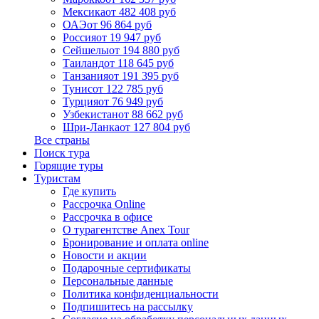
Мексика
от 482 408 руб
ОАЭ
от 96 864 руб
Россия
от 19 947 руб
Сейшелы
от 194 880 руб
Таиланд
от 118 645 руб
Танзания
от 191 395 руб
Тунис
от 122 785 руб
Турция
от 76 949 руб
Узбекистан
от 88 662 руб
Шри-Ланка
от 127 804 руб
Все страны
Поиск тура
Горящие туры
Туристам
Где купить
Рассрочка Online
Рассрочка в офисе
О турагентстве Anex Tour
Бронирование и оплата online
Новости и акции
Подарочные сертификаты
Персональные данные
Политика конфиденциальности
Подпишитесь на рассылку