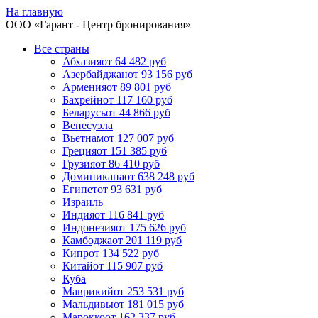
На главную
ООО «
Гарант
- Центр бронирования»
Все страны
Абхазия
от 64 482 руб
Азербайджан
от 93 156 руб
Армения
от 89 801 руб
Бахрейн
от 117 160 руб
Беларусь
от 44 866 руб
Венесуэла
Вьетнам
от 127 007 руб
Греция
от 151 385 руб
Грузия
от 86 410 руб
Доминикана
от 638 248 руб
Египет
от 93 631 руб
Израиль
Индия
от 116 841 руб
Индонезия
от 175 626 руб
Камбоджа
от 201 119 руб
Кипр
от 134 522 руб
Китай
от 115 907 руб
Куба
Маврикий
от 253 531 руб
Мальдивы
от 181 015 руб
Марокко
от 162 337 руб