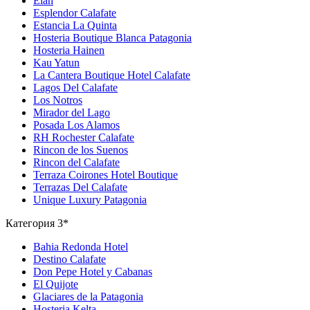
Elan
Esplendor Calafate
Estancia La Quinta
Hosteria Boutique Blanca Patagonia
Hosteria Hainen
Kau Yatun
La Cantera Boutique Hotel Calafate
Lagos Del Calafate
Los Notros
Mirador del Lago
Posada Los Alamos
RH Rochester Calafate
Rincon de los Suenos
Rincon del Calafate
Terraza Coirones Hotel Boutique
Terrazas Del Calafate
Unique Luxury Patagonia
Категория 3*
Bahia Redonda Hotel
Destino Calafate
Don Pepe Hotel y Cabanas
El Quijote
Glaciares de la Patagonia
Hosteria Kelta