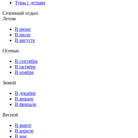
Туры с детьми
Сезонный отдых
Летом
В июне
В июле
В августе
Осенью
В сентябре
В октябре
В ноябре
Зимой
В декабре
В январе
В феврале
Весной
В марте
В апреле
В мае