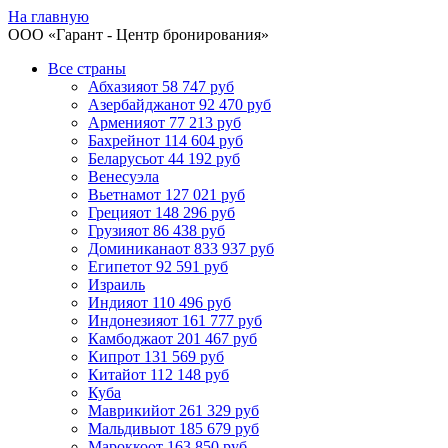
На главную
ООО «
Гарант
- Центр бронирования»
Все страны
Абхазия
от 58 747 руб
Азербайджан
от 92 470 руб
Армения
от 77 213 руб
Бахрейн
от 114 604 руб
Беларусь
от 44 192 руб
Венесуэла
Вьетнам
от 127 021 руб
Греция
от 148 296 руб
Грузия
от 86 438 руб
Доминикана
от 833 937 руб
Египет
от 92 591 руб
Израиль
Индия
от 110 496 руб
Индонезия
от 161 777 руб
Камбоджа
от 201 467 руб
Кипр
от 131 569 руб
Китай
от 112 148 руб
Куба
Маврикий
от 261 329 руб
Мальдивы
от 185 679 руб
Марокко
от 163 850 руб