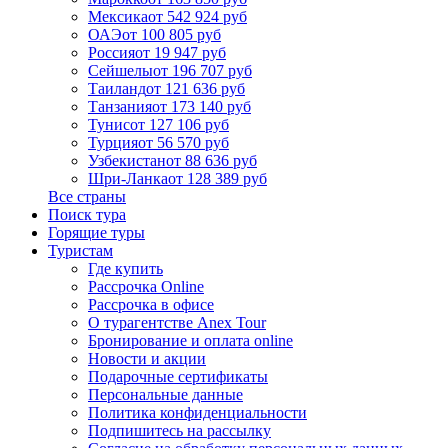
Мексика
от 542 924 руб
ОАЭ
от 100 805 руб
Россия
от 19 947 руб
Сейшелы
от 196 707 руб
Таиланд
от 121 636 руб
Танзания
от 173 140 руб
Тунис
от 127 106 руб
Турция
от 56 570 руб
Узбекистан
от 88 636 руб
Шри-Ланка
от 128 389 руб
Все страны
Поиск тура
Горящие туры
Туристам
Где купить
Рассрочка Online
Рассрочка в офисе
О турагентстве Anex Tour
Бронирование и оплата online
Новости и акции
Подарочные сертификаты
Персональные данные
Политика конфиденциальности
Подпишитесь на рассылку