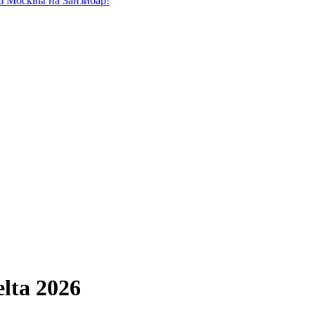
из Москвы на Занзибар!
lta 2026