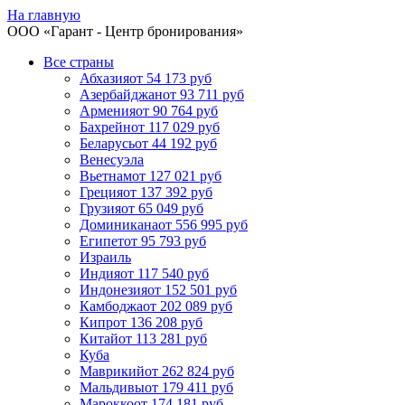
На главную
ООО «
Гарант
- Центр бронирования»
Все страны
Абхазия
от 54 173 руб
Азербайджан
от 93 711 руб
Армения
от 90 764 руб
Бахрейн
от 117 029 руб
Беларусь
от 44 192 руб
Венесуэла
Вьетнам
от 127 021 руб
Греция
от 137 392 руб
Грузия
от 65 049 руб
Доминикана
от 556 995 руб
Египет
от 95 793 руб
Израиль
Индия
от 117 540 руб
Индонезия
от 152 501 руб
Камбоджа
от 202 089 руб
Кипр
от 136 208 руб
Китай
от 113 281 руб
Куба
Маврикий
от 262 824 руб
Мальдивы
от 179 411 руб
Марокко
от 174 181 руб