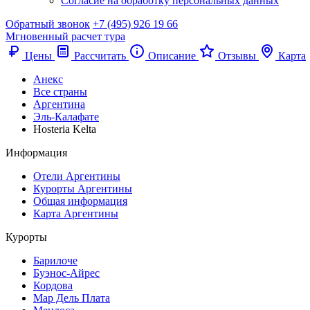
Согласие на обработку персональных данных
Обратный звонок
+7 (495) 926 19 66
Мгновенный расчет тура
Цены
Рассчитать
Описание
Отзывы
Карта
Анекс
Все страны
Аргентина
Эль-Калафате
Hosteria Kelta
Информация
Отели Аргентины
Курорты Аргентины
Общая информация
Карта Аргентины
Курорты
Барилоче
Буэнос-Айрес
Кордова
Мар Дель Плата