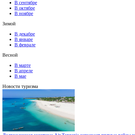
В сентябре
В октябре
В ноябре
Зимой
В декабре
В январе
В феврале
Весной
В марте
В апреле
В мае
Новости туризма