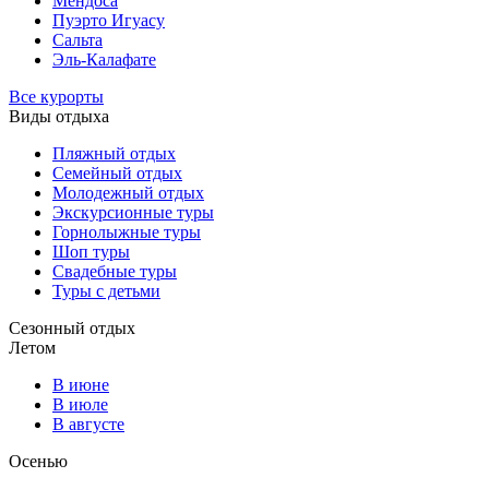
Мендоса
Пуэрто Игуасу
Сальта
Эль-Калафате
Все курорты
Виды отдыха
Пляжный отдых
Семейный отдых
Молодежный отдых
Экскурсионные туры
Горнолыжные туры
Шоп туры
Свадебные туры
Туры с детьми
Сезонный отдых
Летом
В июне
В июле
В августе
Осенью