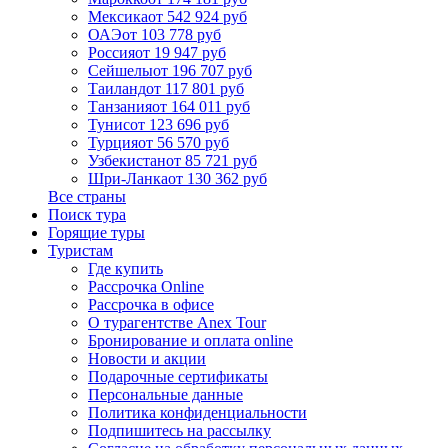
Мексика
от 542 924 руб
ОАЭ
от 103 778 руб
Россия
от 19 947 руб
Сейшелы
от 196 707 руб
Таиланд
от 117 801 руб
Танзания
от 164 011 руб
Тунис
от 123 696 руб
Турция
от 56 570 руб
Узбекистан
от 85 721 руб
Шри-Ланка
от 130 362 руб
Все страны
Поиск тура
Горящие туры
Туристам
Где купить
Рассрочка Online
Рассрочка в офисе
О турагентстве Anex Tour
Бронирование и оплата online
Новости и акции
Подарочные сертификаты
Персональные данные
Политика конфиденциальности
Подпишитесь на рассылку