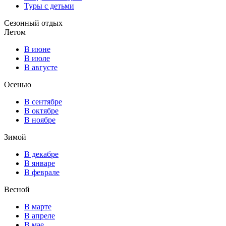
Туры с детьми
Сезонный отдых
Летом
В июне
В июле
В августе
Осенью
В сентябре
В октябре
В ноябре
Зимой
В декабре
В январе
В феврале
Весной
В марте
В апреле
В мае