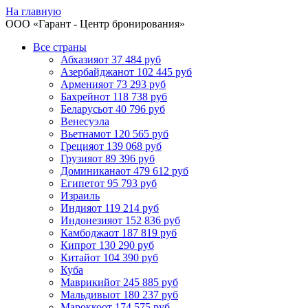
На главную
ООО «
Гарант
- Центр бронирования»
Все страны
Абхазия
от 37 484 руб
Азербайджан
от 102 445 руб
Армения
от 73 293 руб
Бахрейн
от 118 738 руб
Беларусь
от 40 796 руб
Венесуэла
Вьетнам
от 120 565 руб
Греция
от 139 068 руб
Грузия
от 89 396 руб
Доминикана
от 479 612 руб
Египет
от 95 793 руб
Израиль
Индия
от 119 214 руб
Индонезия
от 152 836 руб
Камбоджа
от 187 819 руб
Кипр
от 130 290 руб
Китай
от 104 390 руб
Куба
Маврикий
от 245 885 руб
Мальдивы
от 180 237 руб
Марокко
от 174 575 руб