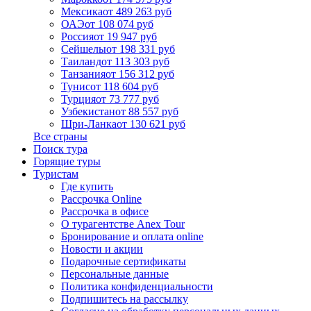
Мексика
от 489 263 руб
ОАЭ
от 108 074 руб
Россия
от 19 947 руб
Сейшелы
от 198 331 руб
Таиланд
от 113 303 руб
Танзания
от 156 312 руб
Тунис
от 118 604 руб
Турция
от 73 777 руб
Узбекистан
от 88 557 руб
Шри-Ланка
от 130 621 руб
Все страны
Поиск тура
Горящие туры
Туристам
Где купить
Рассрочка Online
Рассрочка в офисе
О турагентстве Anex Tour
Бронирование и оплата online
Новости и акции
Подарочные сертификаты
Персональные данные
Политика конфиденциальности
Подпишитесь на рассылку