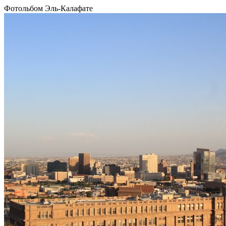
Фотольбом Эль-Калафате