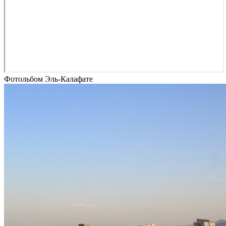
Фотольбом Эль-Калафате