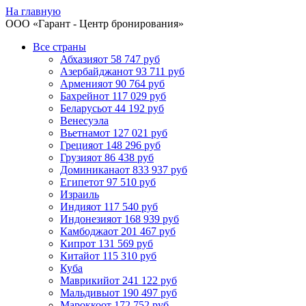
На главную
ООО «
Гарант
- Центр бронирования»
Все страны
Абхазия
от 58 747 руб
Азербайджан
от 93 711 руб
Армения
от 90 764 руб
Бахрейн
от 117 029 руб
Беларусь
от 44 192 руб
Венесуэла
Вьетнам
от 127 021 руб
Греция
от 148 296 руб
Грузия
от 86 438 руб
Доминикана
от 833 937 руб
Египет
от 97 510 руб
Израиль
Индия
от 117 540 руб
Индонезия
от 168 939 руб
Камбоджа
от 201 467 руб
Кипр
от 131 569 руб
Китай
от 115 310 руб
Куба
Маврикий
от 241 122 руб
Мальдивы
от 190 497 руб
Марокко
от 172 752 руб