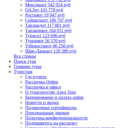
Мексика
от 542 924 руб
ОАЭ
от 103 778 руб
Россия
от 19 947 руб
Сейшелы
от 196 707 руб
Таиланд
от 117 801 руб
Танзания
от 164 011 руб
Тунис
от 123 696 руб
Турция
от 56 570 руб
Узбекистан
от 86 258 руб
Шри-Ланка
от 128 389 руб
Все страны
Поиск тура
Горящие туры
Туристам
Где купить
Рассрочка Online
Рассрочка в офисе
О турагентстве Anex Tour
Бронирование и оплата online
Новости и акции
Подарочные сертификаты
Персональные данные
Политика конфиденциальности
Подпишитесь на рассылку