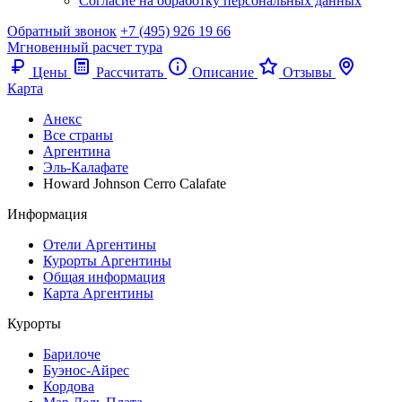
Согласие на обработку персональных данных
Обратный звонок
+7 (495) 926 19 66
Мгновенный расчет тура
Цены
Рассчитать
Описание
Отзывы
Карта
Анекс
Все страны
Аргентина
Эль-Калафате
Howard Johnson Cerro Calafate
Информация
Отели Аргентины
Курорты Аргентины
Общая информация
Карта Аргентины
Курорты
Барилоче
Буэнос-Айрес
Кордова