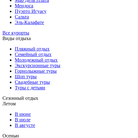
Мар Дель Плата
Мендоса
Пуэрто Игуасу
Сальта
Эль-Калафате
Все курорты
Виды отдыха
Пляжный отдых
Семейный отдых
Молодежный отдых
Экскурсионные туры
Горнолыжные туры
Шоп туры
Свадебные туры
Туры с детьми
Сезонный отдых
Летом
В июне
В июле
В августе
Осенью