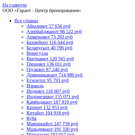
На главную
ООО «
Гарант
- Центр бронирования»
Все страны
Абхазия
от 57 656 руб
Азербайджан
от 98 522 руб
Армения
от 73 293 руб
Бахрейн
от 116 644 руб
Беларусь
от 40 796 руб
Венесуэла
Вьетнам
от 120 565 руб
Греция
от 136 011 руб
Грузия
от 87 240 руб
Доминикана
от 714 980 руб
Египет
от 95 793 руб
Израиль
Индия
от 118 607 руб
Индонезия
от 155 071 руб
Камбоджа
от 187 819 руб
Кипр
от 132 953 руб
Китай
от 104 918 руб
Куба
Маврикий
от 247 759 руб
Мальдивы
от 191 330 руб
Марокко
от 183 057 руб