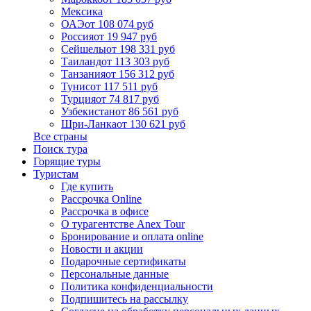
Мексика
ОАЭ
от 108 074 руб
Россия
от 19 947 руб
Сейшелы
от 198 331 руб
Таиланд
от 113 303 руб
Танзания
от 156 312 руб
Тунис
от 117 511 руб
Турция
от 74 817 руб
Узбекистан
от 86 561 руб
Шри-Ланка
от 130 621 руб
Все страны
Поиск тура
Горящие туры
Туристам
Где купить
Рассрочка Online
Рассрочка в офисе
О турагентстве Anex Tour
Бронирование и оплата online
Новости и акции
Подарочные сертификаты
Персональные данные
Политика конфиденциальности
Подпишитесь на рассылку