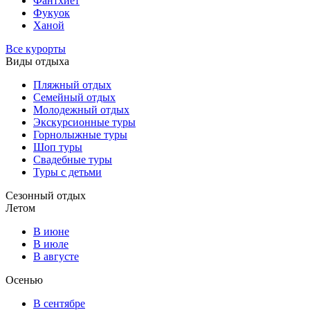
Фантхиет
Фукуок
Ханой
Все курорты
Виды отдыха
Пляжный отдых
Семейный отдых
Молодежный отдых
Экскурсионные туры
Горнолыжные туры
Шоп туры
Свадебные туры
Туры с детьми
Сезонный отдых
Летом
В июне
В июле
В августе
Осенью
В сентябре