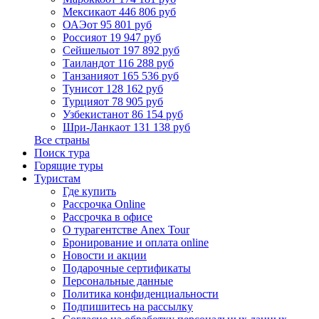
Мексика
от 446 806 руб
ОАЭ
от 95 801 руб
Россия
от 19 947 руб
Сейшелы
от 197 892 руб
Таиланд
от 116 288 руб
Танзания
от 165 536 руб
Тунис
от 128 162 руб
Турция
от 78 905 руб
Узбекистан
от 86 154 руб
Шри-Ланка
от 131 138 руб
Все страны
Поиск тура
Горящие туры
Туристам
Где купить
Рассрочка Online
Рассрочка в офисе
О турагентстве Anex Tour
Бронирование и оплата online
Новости и акции
Подарочные сертификаты
Персональные данные
Политика конфиденциальности
Подпишитесь на рассылку