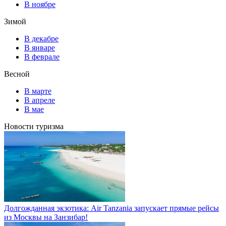
В ноябре
Зимой
В декабре
В январе
В феврале
Весной
В марте
В апреле
В мае
Новости туризма
Долгожданная экзотика: Air Tanzania запускает прямые рейсы
из Москвы на Занзибар!