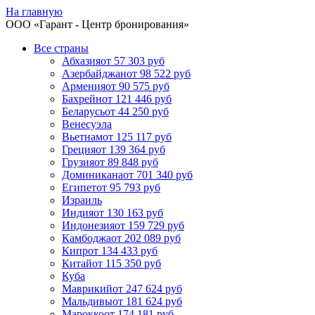
На главную
ООО «
Гарант
- Центр бронирования»
Все страны
Абхазия
от 57 303 руб
Азербайджан
от 98 522 руб
Армения
от 90 575 руб
Бахрейн
от 121 446 руб
Беларусь
от 44 250 руб
Венесуэла
Вьетнам
от 125 117 руб
Греция
от 139 364 руб
Грузия
от 89 848 руб
Доминикана
от 701 340 руб
Египет
от 95 793 руб
Израиль
Индия
от 130 163 руб
Индонезия
от 159 729 руб
Камбоджа
от 202 089 руб
Кипр
от 134 433 руб
Китай
от 115 350 руб
Куба
Маврикий
от 247 624 руб
Мальдивы
от 181 624 руб
Марокко
от 174 181 руб