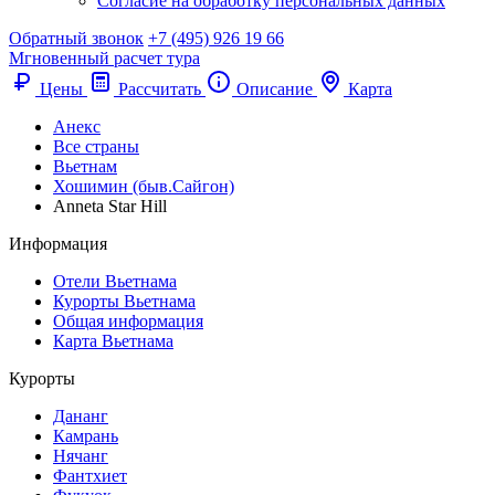
Согласие на обработку персональных данных
Обратный звонок
+7 (495) 926 19 66
Мгновенный расчет тура
Цены
Рассчитать
Описание
Карта
Анекс
Все страны
Вьетнам
Хошимин (быв.Сайгон)
Anneta Star Hill
Информация
Отели Вьетнама
Курорты Вьетнама
Общая информация
Карта Вьетнама
Курорты
Дананг
Камрань
Нячанг
Фантхиет