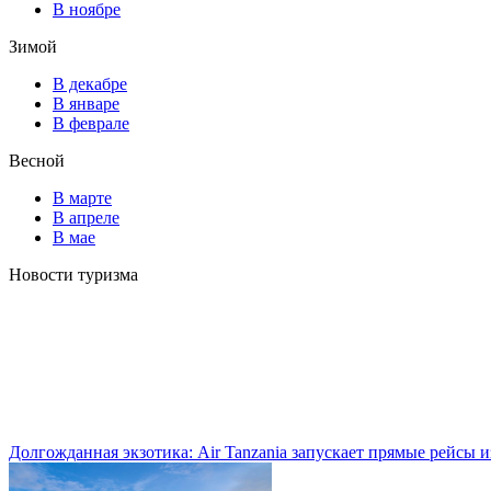
В ноябре
Зимой
В декабре
В январе
В феврале
Весной
В марте
В апреле
В мае
Новости туризма
Долгожданная экзотика: Air Tanzania запускает прямые рейсы 