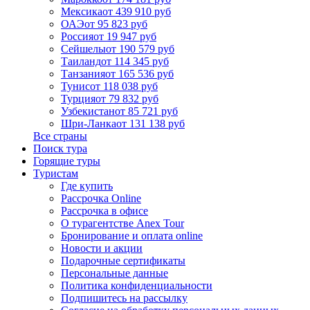
Мексика
от 439 910 руб
ОАЭ
от 95 823 руб
Россия
от 19 947 руб
Сейшелы
от 190 579 руб
Таиланд
от 114 345 руб
Танзания
от 165 536 руб
Тунис
от 118 038 руб
Турция
от 79 832 руб
Узбекистан
от 85 721 руб
Шри-Ланка
от 131 138 руб
Все страны
Поиск тура
Горящие туры
Туристам
Где купить
Рассрочка Online
Рассрочка в офисе
О турагентстве Anex Tour
Бронирование и оплата online
Новости и акции
Подарочные сертификаты
Персональные данные
Политика конфиденциальности
Подпишитесь на рассылку