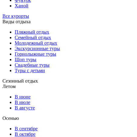
Фукуок
Ханой
Все курорты
Виды отдыха
Пляжный отдых
Семейный отдых
Молодежный отдых
Экскурсионные туры
Горнолыжные туры
Шоп туры
Свадебные туры
Туры с детьми
Сезонный отдых
Летом
В июне
В июле
В августе
Осенью
В сентябре
В октябре