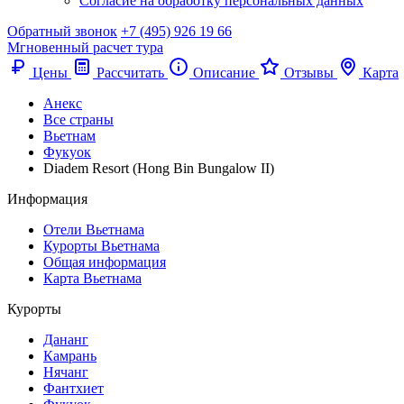
Согласие на обработку персональных данных
Обратный звонок
+7 (495) 926 19 66
Мгновенный расчет тура
Цены
Рассчитать
Описание
Отзывы
Карта
Анекс
Все страны
Вьетнам
Фукуок
Diadem Resort (Hong Bin Bungalow II)
Информация
Отели Вьетнама
Курорты Вьетнама
Общая информация
Карта Вьетнама
Курорты
Дананг
Камрань
Нячанг
Фантхиет