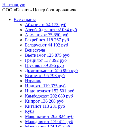
На главную
ООО «
Гарант
- Центр бронирования»
Все страны
Абхазия
от 54 173 руб
Азербайджан
от 92 034 руб
Армения
от 75 850 руб
Бахрейн
от 118 267 руб
Беларусь
от 44 192 руб
Венесуэла
Вьетнам
от 125 875 руб
Греция
от 137 392 руб
Грузия
от 89 396 руб
Доминикана
от 556 995 руб
Египет
от 95 793 руб
Израиль
Индия
от 119 375 руб
Индонезия
от 152 501 руб
Камбоджа
от 202 089 руб
Кипр
от 136 208 руб
Китай
от 113 281 руб
Куба
Маврикий
от 262 824 руб
Мальдивы
от 179 411 руб
Марокко
от 174 181 руб