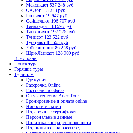
Мексика
от 537 248 руб
ОАЭ
от 113 243 руб
Россия
от 19 947 руб
Сейшелы
от 196 707 руб
Таиланд
от 118 595 руб
Танзания
от 192 526 руб
Тунис
от 123 522 руб
Турция
от 81 653 руб
Узбекистан
от 86 258 руб
Шри-Ланка
от 128 909 руб
Все страны
Поиск тура
Горящие туры
Туристам
Где купить
Рассрочка Online
Рассрочка в офисе
О турагентстве Anex Tour
Бронирование и оплата online
Новости и акции
Подарочные сертификаты
Персональные данные
Политика конфиденциальности
Подпишитесь на рассылку