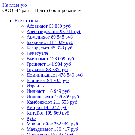
На главную
ООО «
Гарант
- Центр бронирования»
Все страны
Абхазия
от 63 880 руб
Азербайджан
от 93 711 руб
Армения
от 89 545 руб
Бахрейн
от 117 029 руб
Беларусь
от 45 328 руб
Венесуэла
Вьетнам
от 128 059 руб
Греция
от 141 984 руб
Грузия
от 83 335 руб
Доминикана
от 478 549 руб
Египет
от 94 707 руб
Израиль
Индия
от 116 949 руб
Индонезия
от 169 859 руб
Камбоджа
от 211 553 руб
Кипр
от 145 247 руб
Китай
от 109 669 руб
Куба
Маврикий
от 262 062 руб
Мальдивы
от 180 417 руб
Марокко
от 162 337 руб