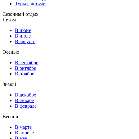
Туры с детьми
Сезонный отдых
Летом
В июне
В июле
В августе
Осенью
В сентябре
В октябре
В ноябре
Зимой
В декабре
В январе
В феврале
Весной
В марте
В апреле
В мае