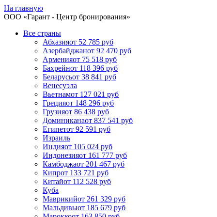
На главную
ООО «
Гарант
- Центр бронирования»
Все страны
Абхазия
от 52 785 руб
Азербайджан
от 92 470 руб
Армения
от 75 518 руб
Бахрейн
от 118 396 руб
Беларусь
от 38 841 руб
Венесуэла
Вьетнам
от 127 021 руб
Греция
от 148 296 руб
Грузия
от 86 438 руб
Доминикана
от 837 541 руб
Египет
от 92 591 руб
Израиль
Индия
от 105 024 руб
Индонезия
от 161 777 руб
Камбоджа
от 201 467 руб
Кипр
от 133 721 руб
Китай
от 112 528 руб
Куба
Маврикий
от 261 329 руб
Мальдивы
от 185 679 руб
Марокко
от 163 850 руб