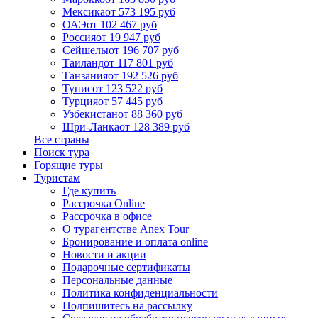
Мексика
от 573 195 руб
ОАЭ
от 102 467 руб
Россия
от 19 947 руб
Сейшелы
от 196 707 руб
Таиланд
от 117 801 руб
Танзания
от 192 526 руб
Тунис
от 123 522 руб
Турция
от 57 445 руб
Узбекистан
от 88 360 руб
Шри-Ланка
от 128 389 руб
Все страны
Поиск тура
Горящие туры
Туристам
Где купить
Рассрочка Online
Рассрочка в офисе
О турагентстве Anex Tour
Бронирование и оплата online
Новости и акции
Подарочные сертификаты
Персональные данные
Политика конфиденциальности
Подпишитесь на рассылку