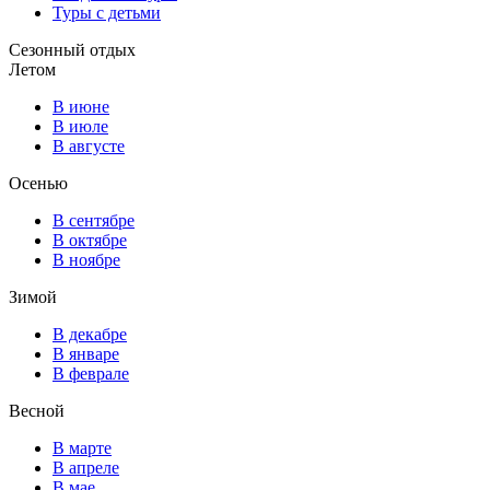
Туры с детьми
Сезонный отдых
Летом
В июне
В июле
В августе
Осенью
В сентябре
В октябре
В ноябре
Зимой
В декабре
В январе
В феврале
Весной
В марте
В апреле
В мае