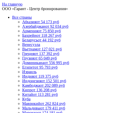
На главную
ООО «
Гарант
- Центр бронирования»
Все страны
Абхазия
от 54 173 руб
Азербайджан
от 92 034 руб
Армения
от 75 850 руб
Бахрейн
от 118 267 руб
Беларусь
от 44 192 руб
Венесуэла
Вьетнам
от 127 021 руб
Греция
от 137 392 руб
Грузия
от 65 049 руб
Доминикана
от 556 995 руб
Египет
от 95 793 руб
Израиль
Индия
от 119 375 руб
Индонезия
от 152 501 руб
Камбоджа
от 202 089 руб
Кипр
от 136 208 руб
Китай
от 113 281 руб
Куба
Маврикий
от 262 824 руб
Мальдивы
от 179 411 руб
Марокко
от 174 181 руб