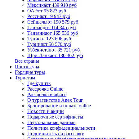
Мексика
от 439 910 руб
ОАЭ
от 95 823 руб
Россия
от 19 947 руб
Сейшелы
от 190 579 руб
Таиланд
от 114 345 руб
Танзания
от 165 536 руб
Тунис
от 123 696 руб
Турция
от 56 570 руб
Узбекистан
от 85 721 руб
Шри-Ланка
от 130 362 руб
Все страны
Поиск тура
Горящие туры
Туристам
Где купить
Рассрочка Online
Рассрочка в офисе
О турагентстве Anex Tour
Бронирование и оплата online
Новости и акции
Подарочные сертификаты
Персональные данные
Политика конфиденциальности
Подпишитесь на рассылку