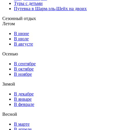
Туры с детьми
Путевка в Шарм-эль-Шейх на двоих
Сезонный отдых
Летом
В июне
В июле
В августе
Осенью
В сентябре
В октябре
В ноябре
Зимой
В декабре
В январе
В феврале
Весной
В марте
В апреле