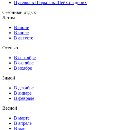
Путевка в Шарм-эль-Шейх на двоих
Сезонный отдых
Летом
В июне
В июле
В августе
Осенью
В сентябре
В октябре
В ноябре
Зимой
В декабре
В январе
В феврале
Весной
В марте
В апреле
В мае