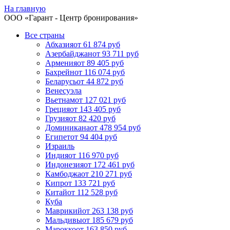
На главную
ООО «
Гарант
- Центр бронирования»
Все страны
Абхазия
от 61 874 руб
Азербайджан
от 93 711 руб
Армения
от 89 405 руб
Бахрейн
от 116 074 руб
Беларусь
от 44 872 руб
Венесуэла
Вьетнам
от 127 021 руб
Греция
от 143 405 руб
Грузия
от 82 420 руб
Доминикана
от 478 954 руб
Египет
от 94 404 руб
Израиль
Индия
от 116 970 руб
Индонезия
от 172 461 руб
Камбоджа
от 210 271 руб
Кипр
от 133 721 руб
Китай
от 112 528 руб
Куба
Маврикий
от 263 138 руб
Мальдивы
от 185 679 руб
Марокко
от 163 850 руб