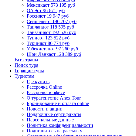
Мексика
от 573 195 руб
ОАЭ
от 96 671 руб
Россия
от 19 947 руб
Сейшелы
от 196 707 руб
Таиланд
от 118 595 руб
Танзания
от 192 526 руб
Тунис
от 123 522 руб
Турция
от 80 774 руб
Узбекистан
от 97 260 руб
Шри-Ланка
от 128 389 руб
Все страны
Поиск тура
Горящие туры
Туристам
Где купить
Рассрочка Online
Рассрочка в офисе
О турагентстве Anex Tour
Бронирование и оплата online
Новости и акции
Подарочные сертификаты
Персональные данные
Политика конфиденциальности
Подпишитесь на рассылку