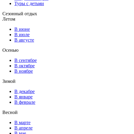
Туры с детьми
Сезонный отдых
Летом
В июне
В июле
В августе
Осенью
В сентябре
В октябре
В ноябре
Зимой
В декабре
В январе
В феврале
Весной
В марте
В апреле
В мае