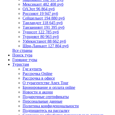
Мексика
от 482 408 руб
ОАЭ
от 96 864 руб
Россия
от 19 947 руб
Сейшелы
от 194 880 руб
Таиланд
от 118 645 руб
Танзания
от 191 395 руб
Тунис
от 122 785 руб
Турция
от 80 963 руб
Узбекистан
от 88 662 руб
Шри-Ланка
от 127 804 руб
Все страны
Поиск тура
Горящие туры
Туристам
Где купить
Рассрочка Online
Рассрочка в офисе
О турагентстве Anex Tour
Бронирование и оплата online
Новости и акции
Подарочные сертификаты
Персональные данные
Политика конфиденциальности
Подпишитесь на рассылку