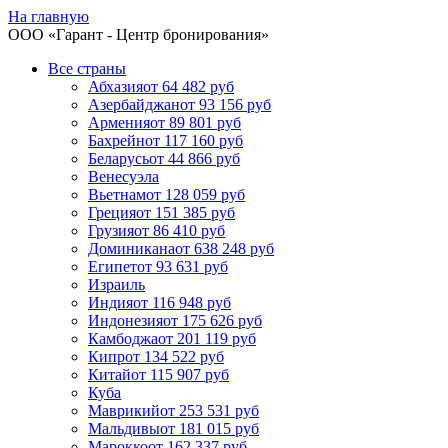
На главную
ООО «
Гарант
- Центр бронирования»
Все страны
Абхазия
от 64 482 руб
Азербайджан
от 93 156 руб
Армения
от 89 801 руб
Бахрейн
от 117 160 руб
Беларусь
от 44 866 руб
Венесуэла
Вьетнам
от 128 059 руб
Греция
от 151 385 руб
Грузия
от 86 410 руб
Доминикана
от 638 248 руб
Египет
от 93 631 руб
Израиль
Индия
от 116 948 руб
Индонезия
от 175 626 руб
Камбоджа
от 201 119 руб
Кипр
от 134 522 руб
Китай
от 115 907 руб
Куба
Маврикий
от 253 531 руб
Мальдивы
от 181 015 руб
Марокко
от 162 337 руб