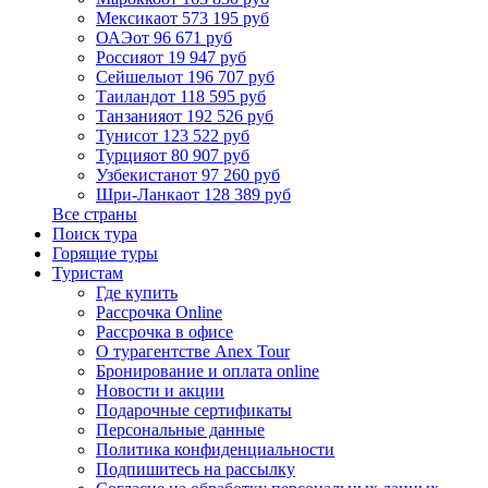
Мексика
от 573 195 руб
ОАЭ
от 96 671 руб
Россия
от 19 947 руб
Сейшелы
от 196 707 руб
Таиланд
от 118 595 руб
Танзания
от 192 526 руб
Тунис
от 123 522 руб
Турция
от 80 907 руб
Узбекистан
от 97 260 руб
Шри-Ланка
от 128 389 руб
Все страны
Поиск тура
Горящие туры
Туристам
Где купить
Рассрочка Online
Рассрочка в офисе
О турагентстве Anex Tour
Бронирование и оплата online
Новости и акции
Подарочные сертификаты
Персональные данные
Политика конфиденциальности
Подпишитесь на рассылку