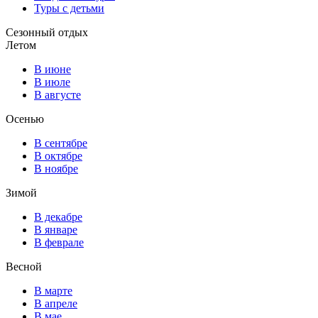
Туры с детьми
Сезонный отдых
Летом
В июне
В июле
В августе
Осенью
В сентябре
В октябре
В ноябре
Зимой
В декабре
В январе
В феврале
Весной
В марте
В апреле
В мае