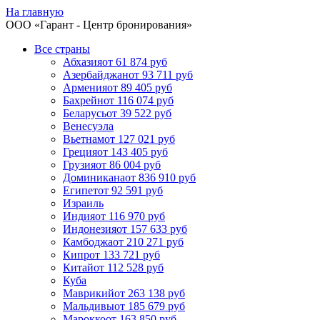
На главную
ООО «
Гарант
- Центр бронирования»
Все страны
Абхазия
от 61 874 руб
Азербайджан
от 93 711 руб
Армения
от 89 405 руб
Бахрейн
от 116 074 руб
Беларусь
от 39 522 руб
Венесуэла
Вьетнам
от 127 021 руб
Греция
от 143 405 руб
Грузия
от 86 004 руб
Доминикана
от 836 910 руб
Египет
от 92 591 руб
Израиль
Индия
от 116 970 руб
Индонезия
от 157 633 руб
Камбоджа
от 210 271 руб
Кипр
от 133 721 руб
Китай
от 112 528 руб
Куба
Маврикий
от 263 138 руб
Мальдивы
от 185 679 руб
Марокко
от 163 850 руб