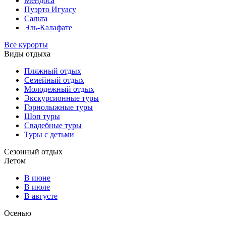
Мендоса
Пуэрто Игуасу
Сальта
Эль-Калафате
Все курорты
Виды отдыха
Пляжный отдых
Семейный отдых
Молодежный отдых
Экскурсионные туры
Горнолыжные туры
Шоп туры
Свадебные туры
Туры с детьми
Сезонный отдых
Летом
В июне
В июле
В августе
Осенью