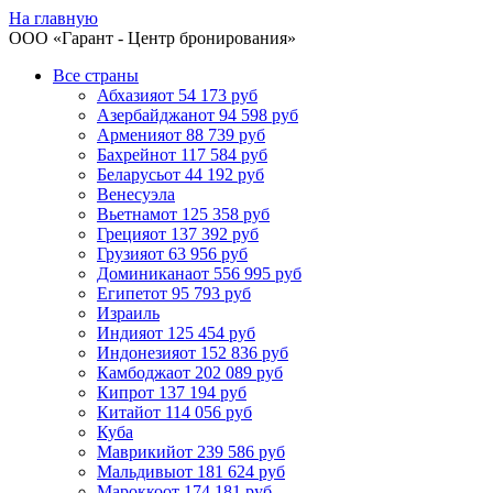
На главную
ООО «
Гарант
- Центр бронирования»
Все страны
Абхазия
от 54 173 руб
Азербайджан
от 94 598 руб
Армения
от 88 739 руб
Бахрейн
от 117 584 руб
Беларусь
от 44 192 руб
Венесуэла
Вьетнам
от 125 358 руб
Греция
от 137 392 руб
Грузия
от 63 956 руб
Доминикана
от 556 995 руб
Египет
от 95 793 руб
Израиль
Индия
от 125 454 руб
Индонезия
от 152 836 руб
Камбоджа
от 202 089 руб
Кипр
от 137 194 руб
Китай
от 114 056 руб
Куба
Маврикий
от 239 586 руб
Мальдивы
от 181 624 руб
Марокко
от 174 181 руб