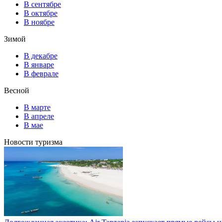
В сентябре
В октябре
В ноябре
Зимой
В декабре
В январе
В феврале
Весной
В марте
В апреле
В мае
Новости туризма