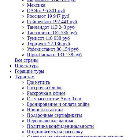
Мексика
ОАЭ
от 95 801 руб
Россия
от 19 947 руб
Сейшелы
от 192 441 руб
Таиланд
от 113 243 руб
Танзания
от 165 536 руб
Тунис
от 118 038 руб
Турция
от 52 136 руб
Узбекистан
от 86 154 руб
Шри-Ланка
от 131 138 руб
Все страны
Поиск тура
Горящие туры
Туристам
Где купить
Рассрочка Online
Рассрочка в офисе
О турагентстве Anex Tour
Бронирование и оплата online
Новости и акции
Подарочные сертификаты
Персональные данные
Политика конфиденциальности
Подпишитесь на рассылку