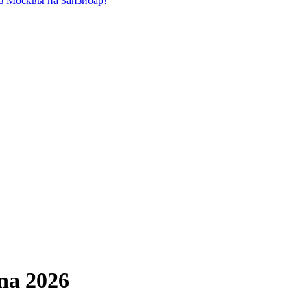
из Москвы на Занзибар!
na 2026